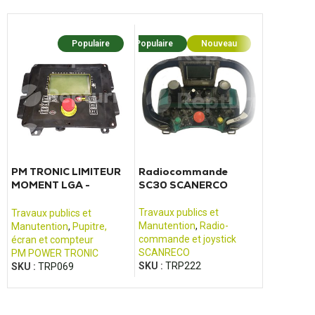
Populaire
Populaire
Nouveau
PM TRONIC LIMITEUR
Radiocommande
Variateur
MOMENT LGA -
SC30 SCANERCO
83E2110
SER11062A_01
chariots
VRE150
Travaux publics et
Travaux publics et
Travaux pub
Manutention
,
Radio-
Manutention
,
Pupitre,
Manutenti
commande et joystick
écran et compteur
TOYOTA
SCANRECO
PM POWER TRONIC
SKU :
TRP
SKU :
TRP222
SKU :
TRP069