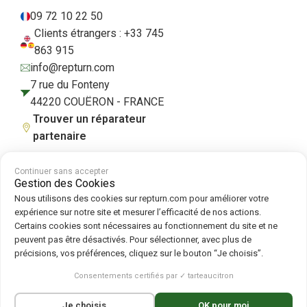
09 72 10 22 50
Clients étrangers : +33 745
863 915
info@repturn.com
7 rue du Fonteny
44220 COUËRON - FRANCE
Trouver un réparateur
partenaire
Continuer sans accepter
Gestion des Cookies
CGV
|
Mentions légales
|
Politique de confidentialité
|
Cookies
|
Politique
Nous utilisons des cookies sur repturn.com pour améliorer votre
de cookies
expérience sur notre site et mesurer l’efficacité de nos actions.
Certains cookies sont nécessaires au fonctionnement du site et ne
peuvent pas être désactivés. Pour sélectionner, avec plus de
Suivez-nous sur :
précisions, vos préférences, cliquez sur le bouton “Je choisis”.
Repturn
2026
Consentements certifiés par ✓ tarteaucitron
Français
English
(
Anglais
)
Deutsch
(
Allemand
)
Je choisis
OK pour moi