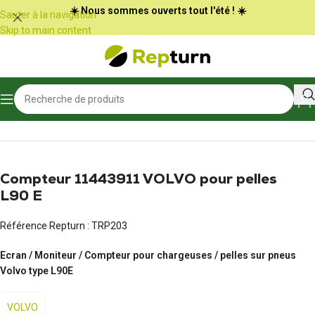
Panneau de gestion des cookies
☀️ Nous sommes ouverts tout l'été ! ☀️
Sauter à la navigation
Skip to main content
Accueil
/
Travaux publics et Manutention
/
Pupitre, écran et compteur
Compteur 11443911 VOLVO pour pelles
L90 E
Référence Repturn :
TRP203
Ecran / Moniteur / Compteur pour chargeuses / pelles sur pneus
Volvo type L90E
VOLVO