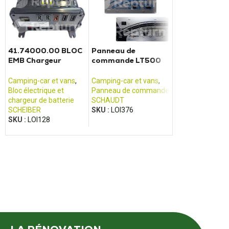
41.74000.00 BLOC
Panneau de
Adaptateur D
EMB Chargeur
commande LT500
DP02 pour bat
convertisseur
PILOTE / ADRIA /
SCHAUDT
électrique Scheiber
FRANKIA
Camping-car et vans
,
Camping-car et vans
,
Camping-car et 
Bloc électrique et
Panneau de commande
Connectique et
chargeur de batterie
SCHAUDT
adaptateur
SCHEIBER
SKU :
LOI376
REPTURN
,
SCHA
SKU :
LOI128
SKU :
LOI240