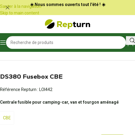
Panneau de gestion des cookies
☀️ Nous sommes ouverts tout l'été ! ☀️
Sauter à la navigation
Skip to main content
Accueil
/
Camping-car et vans
/
Centrale de fusibles
DS380 Fusebox CBE
Référence Repturn :
LOI442
Centrale fusible pour camping-car, van et fourgon aménagé
CBE