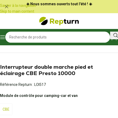
Panneau de gestion des cookies
☀️ Nous sommes ouverts tout l'été ! ☀️
Sauter à la navigation
Skip to main content
Accueil
/
Camping-car et vans
/
Panneau de commande
Interrupteur double marche pied et
éclairage CBE Presto 10000
Référence Repturn :
LOI517
Module de contrôle pour camping-car et van
CBE