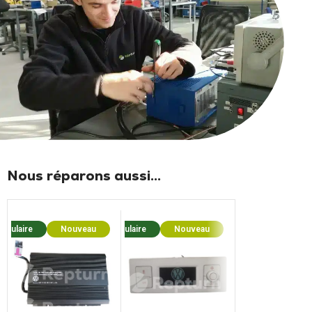
Nous réparons aussi...
opulaire
Nouveau
Populaire
Nouveau
Popula