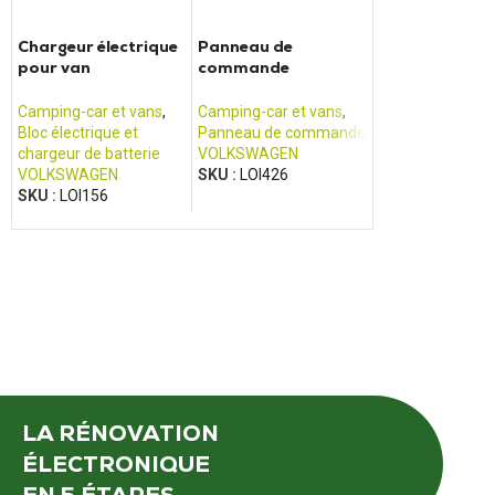
Chargeur électrique
Panneau de
BCM Euro 4 - 
pour van
commande
Jumper, Fiat
CALIFORNIA
CALIFORNIA T5/T6
Ducato, Renau
Boxer
Camping-car et vans
,
Camping-car et vans
,
Camping-car et 
Bloc électrique et
Panneau de commande
Autre produit po
chargeur de batterie
VOLKSWAGEN
véhicules de loisi
VOLKSWAGEN
SKU :
LOI426
MAGNETI MAREL
SKU :
LOI156
SKU :
LOI471
LA RÉNOVATION
ÉLECTRONIQUE