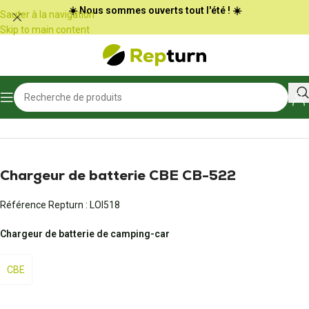
Panneau de gestion des cookies
☀️ Nous sommes ouverts tout l'été ! ☀️
Sauter à la navigation
Skip to main content
Accueil
/
Camping-car et vans
/
Bloc électrique et chargeur de batterie
Chargeur de batterie CBE CB-522
Référence Repturn :
LOI518
Chargeur de batterie de camping-car
CBE