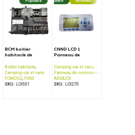
Populaire
Populaire
Nouveau
Popula
BCM boitier
CNND LCD 1
Adaptateur D
habitacle de
Panneau de
DP02 pour bat
camping-car Ford
commande Arsilicii
SCHAUDT
Transit (2013 -
Boîtier habitacle
,
Camping-car et vans
,
Camping-car et 
2017)
Camping-car et vans
Panneau de commande
Connectique et
FOMOCO
,
FORD
ARSILICII
adaptateur
SKU :
LOI501
SKU :
LOI270
REPTURN
,
SCHA
SKU :
LOI240