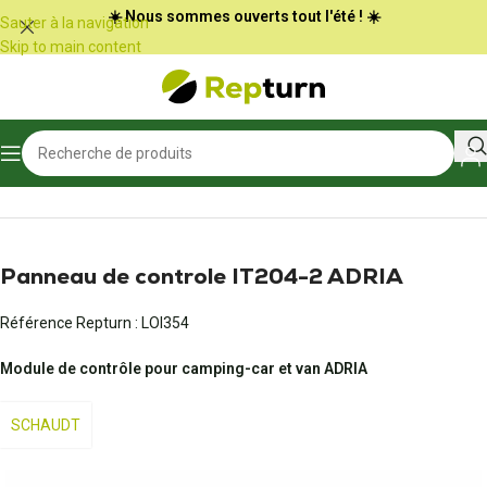
Panneau de gestion des cookies
☀️ Nous sommes ouverts tout l'été ! ☀️
Sauter à la navigation
Skip to main content
Accueil
/
Camping-car et vans
/
Panneau de commande
Panneau de controle IT204-2 ADRIA
Référence Repturn :
LOI354
Module de contrôle pour camping-car et van ADRIA
SCHAUDT