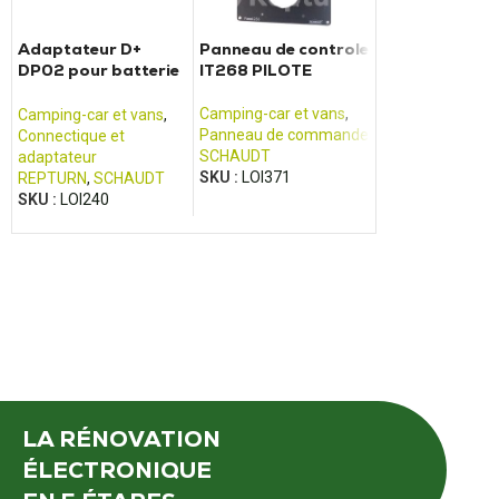
Adaptateur D+
Panneau de controle
41.74000.00
DP02 pour batterie
IT268 PILOTE
EMB Chargeur
SCHAUDT
convertisseur
électrique Sch
Camping-car et vans
,
Camping-car et vans
,
Camping-car et 
Panneau de commande
Connectique et
Bloc électrique e
SCHAUDT
adaptateur
chargeur de batt
SKU :
LOI371
REPTURN
,
SCHAUDT
SCHEIBER
SKU :
LOI240
SKU :
LOI128
LA RÉNOVATION
ÉLECTRONIQUE