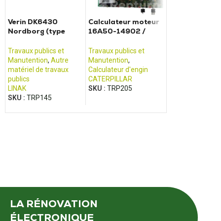
Verin DK6430
Calculateur moteur
Variateur de
Nordborg (type
16A50-14902 /
traction 83E
LA35) LINAK
3003672601
TOYOTA chari
CATERPILLAR EP16K
VRE125xx, VR
Travaux publics et
Travaux publics et
Travaux publics 
Manutention
,
Autre
Manutention
,
Manutention
,
Va
matériel de travaux
Calculateur d'engin
TOYOTA
publics
CATERPILLAR
SKU :
TRP189
LINAK
SKU :
TRP205
SKU :
TRP145
LA RÉNOVATION
ÉLECTRONIQUE