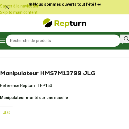
Panneau de gestion des cookies
☀️ Nous sommes ouverts tout l'été ! ☀️
Sauter à la navigation
Skip to main content
Accueil
/
Travaux publics et Manutention
/
Radio-commande et joystick
Manipulateur HMS7M13799 JLG
Référence Repturn :
TRP153
Manipulateur monté sur une nacelle
JLG