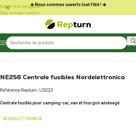
Panneau de gestion des cookies
☀️ Nous sommes ouverts tout l'été ! ☀️
Sauter à la navigation
Skip to main content
Accueil
/
Camping-car et vans
/
Centrale de fusibles
NE256 Centrale fusibles Nordelettronica
Référence Repturn :
LOI223
Centrale fusible pour camping-car, van et fourgon aménagé
NORDELETTRONICA