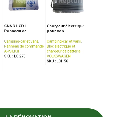
CNND LCD 1
Chargeur électrique
PLT01 boitier
Panneau de
pour van
additionnel
commande Arsilicii
CALIFORNIA
reconditionné
bloc électriqu
Camping-car et vans
,
Camping-car et vans
,
Camping-car et 
Pilote
Panneau de commande
Bloc électrique et
Bloc électrique e
ARSILICII
chargeur de batterie
chargeur de batt
SKU :
LOI270
VOLKSWAGEN
PILOTE
,
REPTUR
SKU :
LOI156
SKU :
LOI073