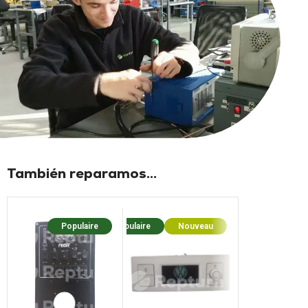
También reparamos...
Populaire
Populaire
Nouveau
Popu