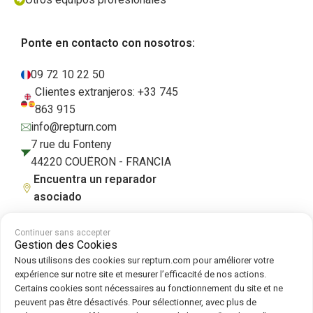
Ponte en contacto con nosotros:
09 72 10 22 50
Clientes extranjeros: +33 745
863 915
info@repturn.com
7 rue du Fonteny
44220 COUËRON - FRANCIA
Encuentra un reparador
asociado
Continuer sans accepter
Gestion des Cookies
Condiciones generales de venta
|
Aviso legal
|
Política de privacidad
|
Nous utilisons des cookies sur repturn.com pour améliorer votre
Cookies
|
Política de cookies
expérience sur notre site et mesurer l’efficacité de nos actions.
Certains cookies sont nécessaires au fonctionnement du site et ne
peuvent pas être désactivés. Pour sélectionner, avec plus de
Síguenos en :