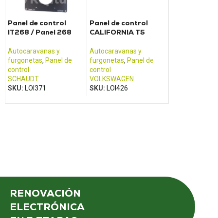
Panel de control
Panel de control
Carcasa BCM
IT268 / Panel 268
CALIFORNIA T5
autocaravan
Transit (201
2017)
Autocaravanas y
Autocaravanas y
Carcasa del ha
furgonetas
,
Panel de
furgonetas
,
Panel de
Autocaravanas
control
control
furgonetas
SCHAUDT
VOLKSWAGEN
FOMOCO
,
FOR
SKU:
LOI371
SKU:
LOI426
SKU:
LOI501
RENOVACIÓN
ELECTRÓNICA