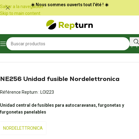
Panel de gestión de cookies
☀️ Nous sommes ouverts tout l'été ! ☀️
Saltar a la navegación
Skip to main content
Inicio
/
Autocaravanas y furgonetas
/
Centro de fusibles
NE256 Unidad fusible Nordelettronica
Référence Repturn :
LOI223
Unidad central de fusibles para autocaravanas, furgonetas y
furgonetas panelables
NORDELETTRONICA