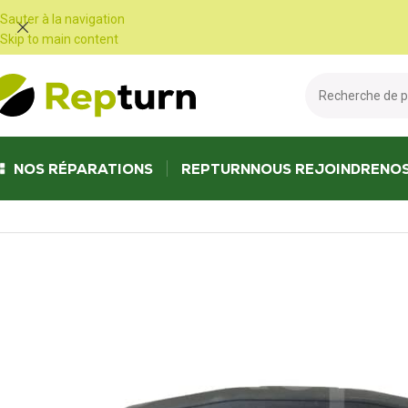
Panneau de gestion des cookies
Sauter à la navigation
Skip to main content
NOS RÉPARATIONS
REPTURN
NOUS REJOINDRE
NO
Accueil
/
Travaux publics et Manutention
/
Radio-commande et joystick
/