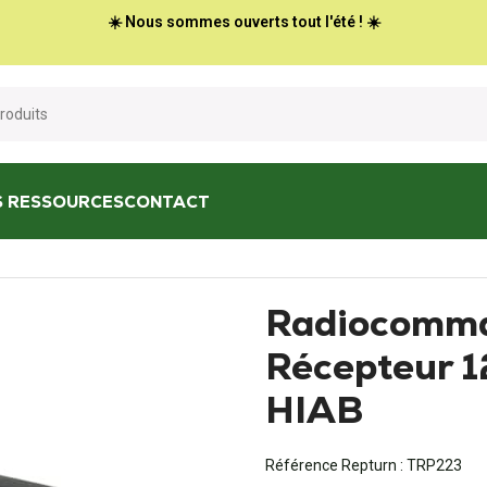
☀️ Nous sommes ouverts tout l'été ! ☀️
S RESSOURCES
CONTACT
Radiocommande 1390 et Récepteur 1219 OLSBERG HIAB
Radiocomma
Récepteur 
HIAB
Référence Repturn :
TRP223