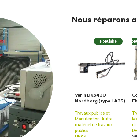
Nous réparons au
Populaire
Popu
Verin DK6430
Ca
Nordborg (type LA35)
E
LINAK
S
Travaux publics et
Tr
Manutention
,
Autre
Ma
matériel de travaux
d'
publics
D
LINAK
SK