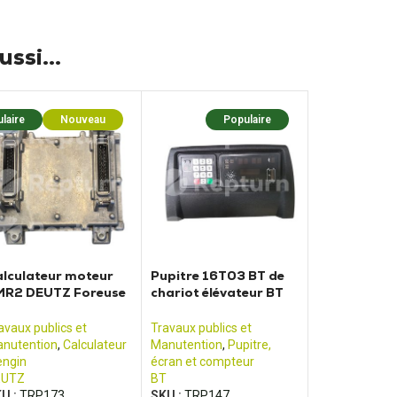
ssi...
laire
Nouveau
Populaire
lculateur moteur
Pupitre 16T03 BT de
MR2 DEUTZ Foreuse
chariot élévateur BT
olmec
RRM16 15T35
avaux publics et
Travaux publics et
nutention
,
Calculateur
Manutention
,
Pupitre,
engin
écran et compteur
EUTZ
BT
U :
TRP173
SKU :
TRP147