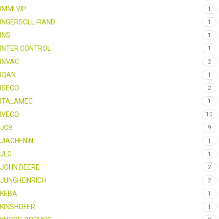
IMMI VIP
1
INGERSOLL-RAND
1
INS
1
INTER CONTROL
1
INVAC
2
IQAN
1
ISECO
2
ITALAMEC
1
IVECO
10
JCB
9
JIACHENIN
1
JLG
1
JOHN DEERE
2
JUNGHEINRICH
2
KEBA
1
KINSHOFER
1