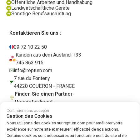
Öffentliche Arbeiten und Handhabung
Landwirtschaftliche Geräte
Sonstige Berufsausrüstung
Kontaktieren Sie uns :
09 72 10 22 50
Kunden aus dem Ausland: +33
745 863 915
info@repturn.com
7 rue du Fonteny
44220 COUËRON - FRANCE
Finden Sie einen Partner-
Reparaturdienst
Continuer sans accepter
Gestion des Cookies
Nous utilisons des cookies sur repturn.com pour améliorer votre
AGB
|
Impressum
|
Datenschutzerklärung
|
Cookies
|
Cookie-Richtlinie
expérience sur notre site et mesurer l’efficacité de nos actions.
Certains cookies sont nécessaires au fonctionnement du site et ne