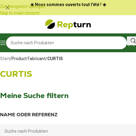
Cookie-Einstellungen
☀️ Nous sommes ouverts tout l'été ! ☀️
Zur Navigation springen
Skip to main content
Start
/
Product Fabricant
/
CURTIS
CURTIS
Meine Suche filtern
NAME ODER REFERENZ