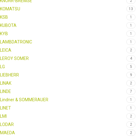
KNORR-BREMSE
2
KOMATSU
13
KSB
1
KUBOTA
1
KYB
1
LAMBDATRONIC
1
LEICA
2
LEROY SOMER
4
LG
5
LIEBHERR
9
LINAK
2
LINDE
7
Lindner & SOMMERAUER
1
LINET
1
LMI
2
LODAR
2
MAEDA
2