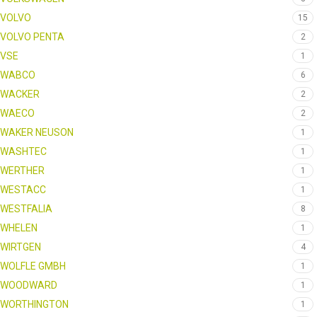
VOLVO
15
VOLVO PENTA
2
VSE
1
WABCO
6
WACKER
2
WAECO
2
WAKER NEUSON
1
WASHTEC
1
WERTHER
1
WESTACC
1
WESTFALIA
8
WHELEN
1
WIRTGEN
4
WOLFLE GMBH
1
WOODWARD
1
WORTHINGTON
1