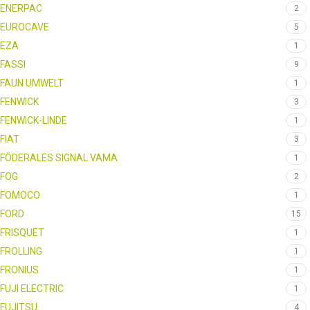
ENERPAC
2
EUROCAVE
5
EZA
1
FASSI
9
FAUN UMWELT
1
FENWICK
3
FENWICK-LINDE
1
FIAT
3
FÖDERALES SIGNAL VAMA
1
FOG
2
FOMOCO
1
FORD
15
FRISQUET
1
FROLLING
1
FRONIUS
1
FUJI ELECTRIC
1
FUJITSU
4