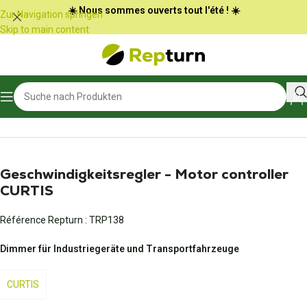
Cookie-Einstellungen
☀️ Nous sommes ouverts tout l'été ! ☀️
Zur Navigation springen
Skip to main content
Start
/
Öffentliche Arbeiten und Materialtransport
/
Dimmer
Geschwindigkeitsregler - Motor controller
CURTIS
Référence Repturn :
TRP138
Dimmer für Industriegeräte und Transportfahrzeuge
CURTIS