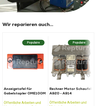
Wir reparieren auch...
Populaire
Populaire
Popula
Anzeigetafel für
Rechner Motor Schaufel
Relai
Gabelstapler OME100M
A920 - A914
Dump
- 20T45
Öffentliche Arbeiten und
Öffentl
Öffentliche Arbeiten und