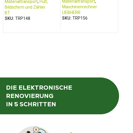
Materialtransport
,
Materia
Materialtransport
,
Pult,
Maschinenrechner
Materia
Bildschirm und Zähler
LIEBHERR
Arbeit
BT
SKU:
TRP156
WAKER
SKU:
TRP148
SKU:
T
DIE ELEKTRONISCHE
RENOVIERUNG
IN 5 SCHRITTEN