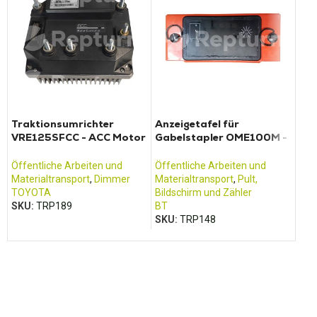
Traktionsumrichter
Anzeigetafel für
Fer
VRE125SFCC - ACC Motor
Gabelstapler OME100M -
Controller
20T45
Öff
Mat
Öffentliche Arbeiten und
Öffentliche Arbeiten und
Fun
Materialtransport
,
Dimmer
Materialtransport
,
Pult,
SC
TOYOTA
Bildschirm und Zähler
SK
SKU:
TRP189
BT
SKU:
TRP148