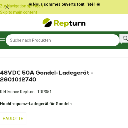
Cookie-Einstellungen
☀️ Nous sommes ouverts tout l'été ! ☀️
Zur Navigation springen
Skip to main content
Start
/
Öffentliche Arbeiten und Materialtransport
/
Batterieladegerät
48VDC 50A Gondel-Ladegerät -
2901012740
Référence Repturn :
TRP051
Hochfrequenz-Ladegerät für Gondeln
HAULOTTE