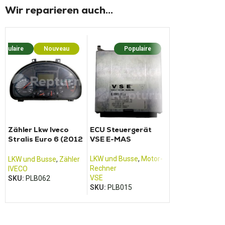
Wir reparieren auch...
opulaire
Nouveau
Populaire
Populaire
Nouv
Zähler Lkw Iveco
ECU Steuergerät
Zähler RENAU
Stralis Euro 6 (2012
VSE E-MAS
Kerax
- 2016)
LKW und Busse
,
Motor-
LKW und Busse
,
LKW und Busse
,
Zähler
Rechner
RENAULT
IVECO
VSE
SKU:
PLB002
SKU:
PLB062
SKU:
PLB015