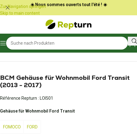
Cookie-Einstellungen
☀️ Nous sommes ouverts tout l'été ! ☀️
Zur Navigation springen
Skip to main content
Start
/
LKW und Busse
/
Gehäuse für den Innenraum
BCM Gehäuse für Wohnmobil Ford Transit
(2013 - 2017)
Référence Repturn :
LOI501
Gehäuse für Wohnmobil Ford Transit
FOMOCO
FORD