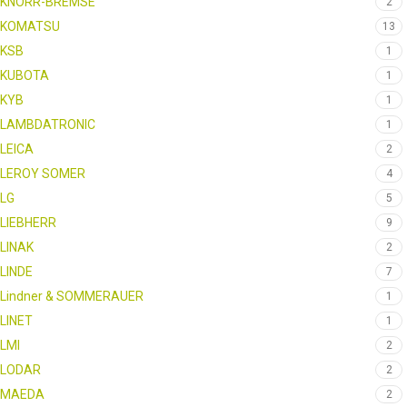
KNORR-BREMSE
2
KOMATSU
13
KSB
1
KUBOTA
1
KYB
1
LAMBDATRONIC
1
LEICA
2
LEROY SOMER
4
LG
5
LIEBHERR
9
LINAK
2
LINDE
7
Lindner & SOMMERAUER
1
LINET
1
LMI
2
LODAR
2
MAEDA
2