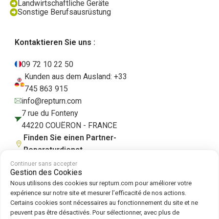
Landwirtschaftliche Geräte
Sonstige Berufsausrüstung
Kontaktieren Sie uns :
09 72 10 22 50
Kunden aus dem Ausland: +33
745 863 915
info@repturn.com
7 rue du Fonteny
44220 COUËRON - FRANCE
Finden Sie einen Partner-
Reparaturdienst
Continuer sans accepter
Gestion des Cookies
Nous utilisons des cookies sur repturn.com pour améliorer votre
AGB
|
Impressum
|
Datenschutzerklärung
|
Cookies
|
Cookie-Richtlinie
expérience sur notre site et mesurer l’efficacité de nos actions.
Certains cookies sont nécessaires au fonctionnement du site et ne
peuvent pas être désactivés. Pour sélectionner, avec plus de
Folgen Sie uns auf :