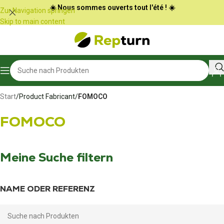
Cookie-Einstellungen
☀️ Nous sommes ouverts tout l'été ! ☀️
Zur Navigation springen
Skip to main content
Start
/
Product Fabricant
/
FOMOCO
FOMOCO
Meine Suche filtern
NAME ODER REFERENZ