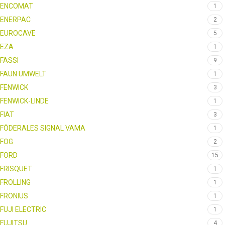
ENCOMAT
1
ENERPAC
2
EUROCAVE
5
EZA
1
FASSI
9
FAUN UMWELT
1
FENWICK
3
FENWICK-LINDE
1
FIAT
3
FÖDERALES SIGNAL VAMA
1
FOG
2
FORD
15
FRISQUET
1
FROLLING
1
FRONIUS
1
FUJI ELECTRIC
1
FUJITSU
4