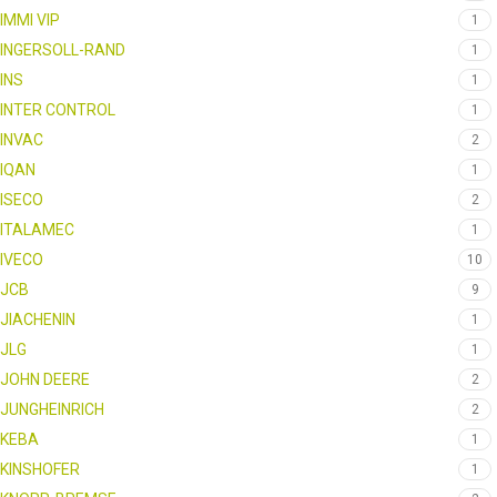
IMMI VIP
1
INGERSOLL-RAND
1
INS
1
INTER CONTROL
1
INVAC
2
IQAN
1
ISECO
2
ITALAMEC
1
IVECO
10
JCB
9
JIACHENIN
1
JLG
1
JOHN DEERE
2
JUNGHEINRICH
2
KEBA
1
KINSHOFER
1