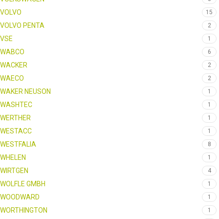
VOLVO
15
VOLVO PENTA
2
VSE
1
WABCO
6
WACKER
2
WAECO
2
WAKER NEUSON
1
WASHTEC
1
WERTHER
1
WESTACC
1
WESTFALIA
8
WHELEN
1
WIRTGEN
4
WOLFLE GMBH
1
WOODWARD
1
WORTHINGTON
1