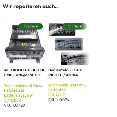
Wir reparieren auch...
Populaire
Populaire
Pop
41.74000.00 BLOCK
Bedienfeld LT500
PLT01
EMB Ladegerät für
PILOTE / ADRIA
Zusatzgehäu
elektrischen
den elektris
Konverter Scheiber
Block Pilot
Wohnmobile und Vans
,
Wohnmobile und Vans
,
Wohnmobile u
Bedienfeld
Netzteil und
Netzteil und
SCHAUDT
Batterieladegerät
Batterieladege
SKU:
LOI376
SCHEIBER
PILOT
SKU:
LOI128
SKU:
LOI073