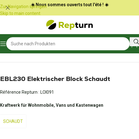
Cookie-Einstellungen
☀️ Nous sommes ouverts tout l'été ! ☀️
Zur Navigation springen
Skip to main content
Start
/
Wohnmobile und Vans
/
Netzteil und Batterieladegerät
EBL230 Elektrischer Block Schaudt
Référence Repturn :
LOI091
Kraftwerk für Wohnmobile, Vans und Kastenwagen
SCHAUDT