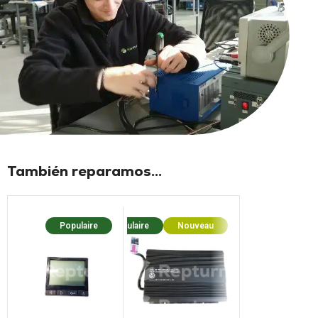
También reparamos...
Populaire
Populaire
Nouveau
Popula