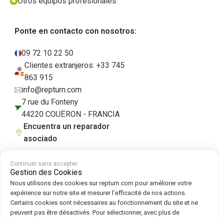
Otros equipos profesionales
Ponte en contacto con nosotros:
09 72 10 22 50
Clientes extranjeros: +33 745
863 915
info@repturn.com
7 rue du Fonteny
44220 COUËRON - FRANCIA
Encuentra un reparador
asociado
Continuer sans accepter
Gestion des Cookies
Condiciones generales de venta
|
Aviso legal
|
Política de privacidad
|
Nous utilisons des cookies sur repturn.com pour améliorer votre
Cookies
|
Política de cookies
expérience sur notre site et mesurer l’efficacité de nos actions.
Certains cookies sont nécessaires au fonctionnement du site et ne
peuvent pas être désactivés. Pour sélectionner, avec plus de
Síguenos en :