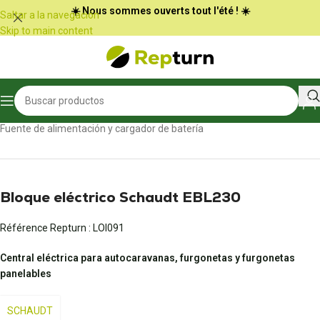
Panel de gestión de cookies
☀️ Nous sommes ouverts tout l'été ! ☀️
Saltar a la navegación
Skip to main content
Inicio
/
Autocaravanas y furgonetas
/
Fuente de alimentación y cargador de batería
Bloque eléctrico Schaudt EBL230
Référence Repturn :
LOI091
Central eléctrica para autocaravanas, furgonetas y furgonetas
panelables
SCHAUDT