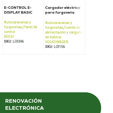
E-CONTROL E-
Cargador eléctrico
Panel de contr
DISPLAY BASIC
para furgoneta
LT500 PILOTE
CALIFORNIA T5
ADRIA
Autocaravanas y
Autocaravanas y
Autocaravanas 
furgonetas
,
Panel de
furgonetas
,
Fuente de
furgonetas
,
Pane
control
alimentación y cargador
control
REICH
de batería
SCHAUDT
SKU:
LOI346
VOLKSWAGEN
SKU:
LOI376
SKU:
LOI156
RENOVACIÓN
ELECTRÓNICA