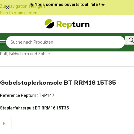
Cookie-Einstellungen
☀️ Nous sommes ouverts tout l'été ! ☀️
Zur Navigation springen
Skip to main content
Start
/
Öffentliche Arbeiten und Materialtransport
/
Pult, Bildschirm und Zähler
Gabelstaplerkonsole BT RRM16 15T35
Référence Repturn :
TRP147
Staplerfahrerpult BT RRM16 15T35
BT