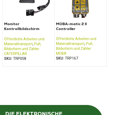
Monitor
MOBA-matic 2 II
Rec
Kontrollbildschirm
Controller
A92
CATERPILLAR CAT 323D
320D 322D 325D 330D
Öffentliche Arbeiten und
Öffe
Öffentliche Arbeiten und
Materialtransport
,
Pult,
Mate
Materialtransport
,
Pult,
Bildschirm und Zähler
Mas
Bildschirm und Zähler
MOBA
LIE
CATERPILLAR
SKU:
TRP167
SKU
SKU:
TRP058
DIE ELEKTRONISCHE