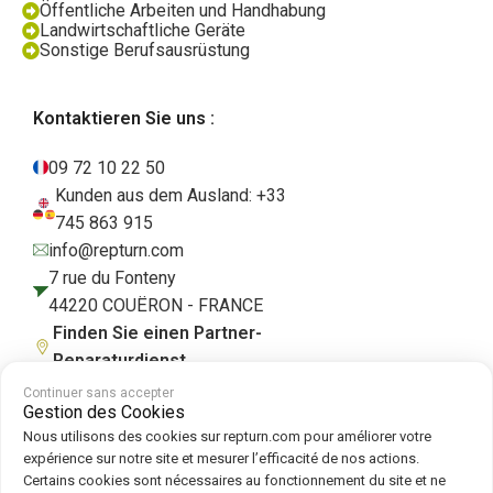
Öffentliche Arbeiten und Handhabung
Landwirtschaftliche Geräte
Sonstige Berufsausrüstung
Kontaktieren Sie uns :
09 72 10 22 50
Kunden aus dem Ausland: +33
745 863 915
info@repturn.com
7 rue du Fonteny
44220 COUËRON - FRANCE
Finden Sie einen Partner-
Reparaturdienst
Continuer sans accepter
Gestion des Cookies
Nous utilisons des cookies sur repturn.com pour améliorer votre
AGB
|
Impressum
|
Datenschutzerklärung
|
Cookies
|
Cookie-Richtlinie
expérience sur notre site et mesurer l’efficacité de nos actions.
Certains cookies sont nécessaires au fonctionnement du site et ne