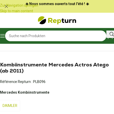
Cookie-Einstellungen
☀️ Nous sommes ouverts tout l'été ! ☀️
Zur Navigation springen
Skip to main content
Start
/
LKW und Busse
/
Gehäuse für den Innenraum
Kombiinstrumente Mercedes Actros Atego
(ab 2011)
Référence Repturn :
PLB096
Mercedes Kombiinstrumente
DAIMLER