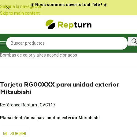
Panel de gestión de cookies
☀️ Nous sommes ouverts tout l'été ! ☀️
Saltar a la navegación
Skip to main content
Inicio
/
Calefacción, aire acondicionado y ventilación
/
Bombas de calor y aires acondicionados
Tarjeta RG00XXX para unidad exterior
Mitsubishi
Référence Repturn :
CVC117
Placa electrónica para unidad exterior Mitsubishi
MITSUBISHI