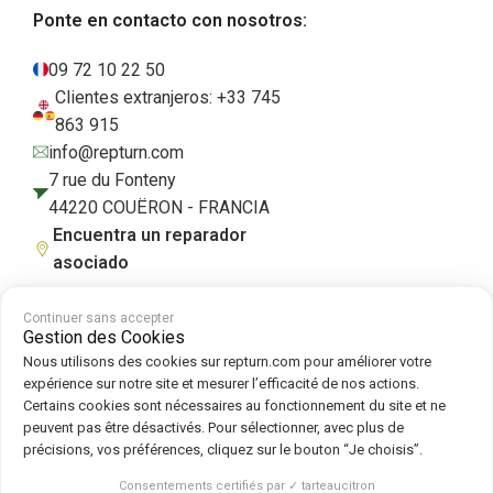
Ponte en contacto con nosotros:
09 72 10 22 50
Clientes extranjeros: +33 745
863 915
info@repturn.com
7 rue du Fonteny
44220 COUËRON - FRANCIA
Encuentra un reparador
asociado
Continuer sans accepter
Gestion des Cookies
Condiciones generales de venta
|
Aviso legal
|
Política de privacidad
|
Nous utilisons des cookies sur repturn.com pour améliorer votre
Cookies
|
Política de cookies
expérience sur notre site et mesurer l’efficacité de nos actions.
Certains cookies sont nécessaires au fonctionnement du site et ne
peuvent pas être désactivés. Pour sélectionner, avec plus de
Síguenos en :
précisions, vos préférences, cliquez sur le bouton “Je choisis”.
Repturn
2026
Consentements certifiés par ✓ tarteaucitron