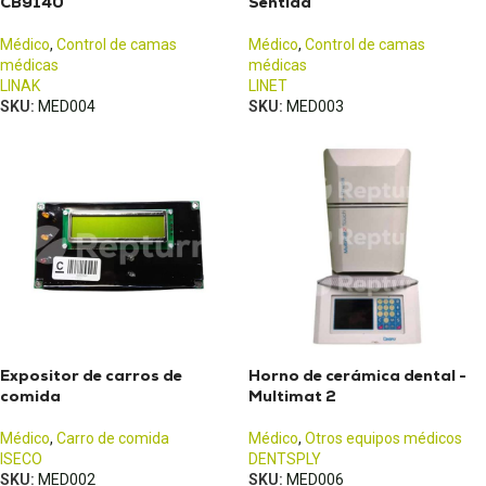
CB9140
Sentida
Médico
,
Control de camas
Médico
,
Control de camas
médicas
médicas
LINAK
LINET
SKU:
MED004
SKU:
MED003
Expositor de carros de
Horno de cerámica dental -
comida
Multimat 2
Médico
,
Carro de comida
Médico
,
Otros equipos médicos
ISECO
DENTSPLY
SKU:
MED002
SKU:
MED006