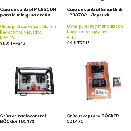
Caja de control MCR300N
Caja de control Smartlink
para la minigrúa araña
1283792 - Joystick
Maeda MC285
Obras públicas y manipulación
,
Obras públicas y manipulación
,
Radiocontrol y joystick
Radiocontrol y joystick
GENIE
MAEDA
SKU:
TRP151
SKU:
TRP243
Grúa de radiocontrol
Grúa receptora BÖCKER
BÖCKER 101471
101471