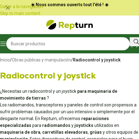
Panel de gestión de cookies
☀️ Nous sommes ouverts tout l'été ! ☀️
Saltar a la navegación
Skip to main content
Inicio
/
Obras públicas y manipulación
/
Radiocontrol y joystick
Radiocontrol y joystick
¿Necesitas un radiocontrol y un joystick
para maquinaria de
movimiento de tierras
?
Los radiomandos, transceptores y paneles de control son propensos a
sufrir problemas causados por un uso intensivo o simplemente por el
desgaste normal. En Repturn, ofrecemos
reparaciones
especializadas
para
radiomandos
y
joysticks
utilizados en
maquinaria de obra
,
carretillas elevadoras
,
grúas
y otros equipos de