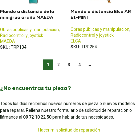
Mando a distancia de la
Mando a distancia Elca AR
minigrúa araña MAEDA
E1-MINI
MCT300N
Obras públicas y manipulación
,
Obras públicas y manipulación
,
Radiocontrol y joystick
Radiocontrol y joystick
ELCA
MAEDA
SKU:
TRP254
SKU:
TRP134
1
2
3
4
→
¿No encuentras tu pieza?
Todos los días recibimos nuevos números de pieza o nuevos modelos
para reparar. Rellena nuestro formulario de solicitud de reparación o
llámanos al
09 72 10 22 50
para hablar de tus necesidades.
Hacer mi solicitud de reparación