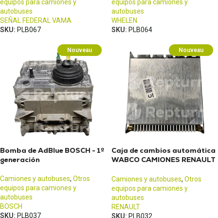
equipos para camiones y
equipos para camiones y
autobuses
autobuses
SEÑAL FEDERAL VAMA
WHELEN
SKU:
PLB067
SKU:
PLB064
Nouveau
Nouveau
Bomba de AdBlue BOSCH - 1ª
Caja de cambios automática
generación
WABCO CAMIONES RENAULT
Premium Mercedes Actros
Camiones y autobuses
,
Otros
Camiones y autobuses
,
Otros
equipos para camiones y
equipos para camiones y
autobuses
autobuses
BOSCH
RENAULT
SKU:
PLB037
SKU:
PLB032