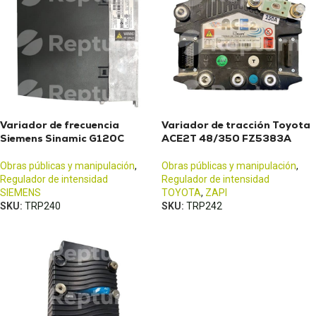
Variador de frecuencia
Variador de tracción Toyota
Siemens Sinamic G120C
ACE2T 48/350 FZ5383A
Obras públicas y manipulación
,
Obras públicas y manipulación
,
Regulador de intensidad
Regulador de intensidad
SIEMENS
TOYOTA
,
ZAPI
SKU:
TRP240
SKU:
TRP242