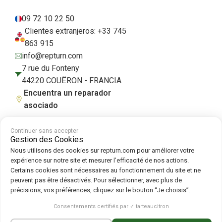
09 72 10 22 50
Clientes extranjeros: +33 745
863 915
info@repturn.com
7 rue du Fonteny
44220 COUËRON - FRANCIA
Encuentra un reparador
asociado
Continuer sans accepter
Gestion des Cookies
Condiciones generales de venta
|
Aviso legal
|
Política de privacidad
|
Nous utilisons des cookies sur repturn.com pour améliorer votre
Cookies
|
Política de cookies
expérience sur notre site et mesurer l’efficacité de nos actions.
Certains cookies sont nécessaires au fonctionnement du site et ne
peuvent pas être désactivés. Pour sélectionner, avec plus de
Síguenos en :
précisions, vos préférences, cliquez sur le bouton “Je choisis”.
Repturn
2026
Consentements certifiés par ✓ tarteaucitron
Français
(
Francés
)
English
(
Inglés
)