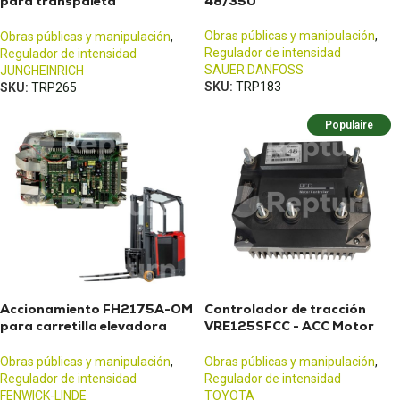
para transpaleta
48/350
Jungheinrich ERE 116-120
Obras públicas y manipulación
,
Obras públicas y manipulación
,
Regulador de intensidad
Regulador de intensidad
SAUER DANFOSS
JUNGHEINRICH
SKU:
TRP183
SKU:
TRP265
Populaire
Accionamiento FH2175A-OM
Controlador de tracción
para carretilla elevadora
VRE125SFCC - ACC Motor
eléctrica
Controller
Obras públicas y manipulación
,
Obras públicas y manipulación
,
Regulador de intensidad
Regulador de intensidad
FENWICK-LINDE
TOYOTA