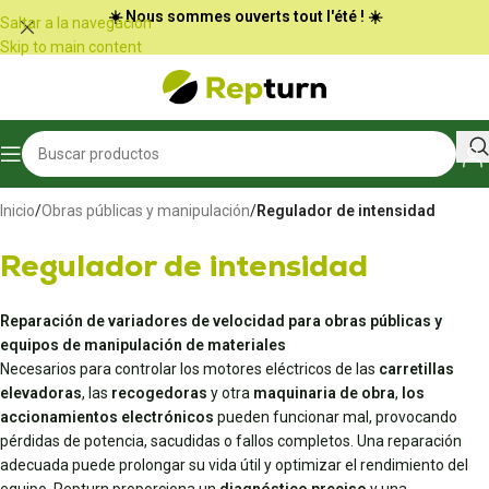
Panel de gestión de cookies
☀️ Nous sommes ouverts tout l'été ! ☀️
Saltar a la navegación
Skip to main content
Inicio
/
Obras públicas y manipulación
/
Regulador de intensidad
Regulador de intensidad
Reparación de variadores de velocidad para obras públicas y
equipos de manipulación de materiales
Necesarios para controlar los motores eléctricos de las
carretillas
elevadoras
, las
recogedoras
y otra
maquinaria de obra
,
los
accionamientos electrónicos
pueden funcionar mal, provocando
pérdidas de potencia, sacudidas o fallos completos. Una reparación
adecuada puede prolongar su vida útil y optimizar el rendimiento del