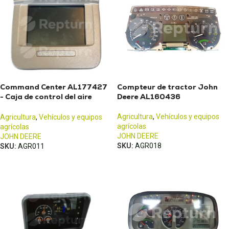
Command Center AL177427
Compteur de tractor John
- Caja de control del aire
Deere AL160436
acondicionado para tractor
John deere 6030
Agricultura
,
Vehículos y equipos
Agricultura
,
Vehículos y equipos
agrícolas
agrícolas
JOHN DEERE
JOHN DEERE
SKU:
AGR018
SKU:
AGR011