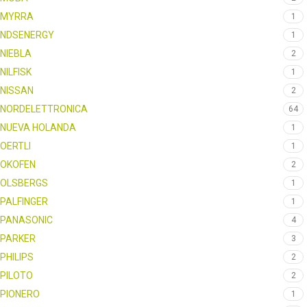
MYRRA
1
NDSENERGY
1
NIEBLA
2
NILFISK
1
NISSAN
2
NORDELETTRONICA
64
NUEVA HOLANDA
1
OERTLI
1
OKOFEN
2
OLSBERGS
1
PALFINGER
1
PANASONIC
4
PARKER
3
PHILIPS
2
PILOTO
2
PIONERO
1