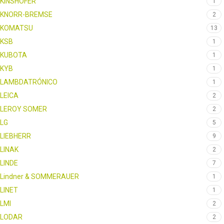
KINSHOFER
1
KNORR-BREMSE
2
KOMATSU
13
KSB
1
KUBOTA
1
KYB
1
LAMBDATRÓNICO
1
LEICA
2
LEROY SOMER
2
LG
5
LIEBHERR
9
LINAK
2
LINDE
7
Lindner & SOMMERAUER
1
LINET
1
LMI
2
LODAR
2