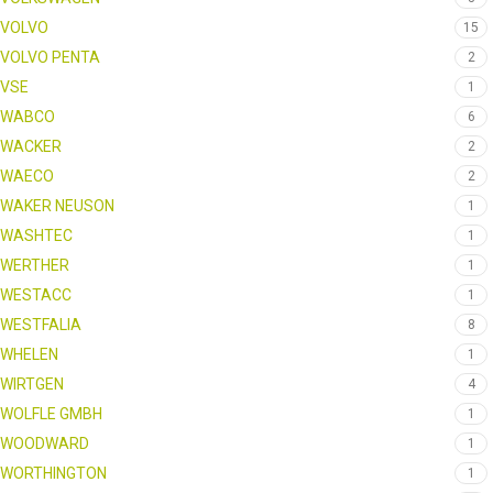
VOLVO
15
VOLVO PENTA
2
VSE
1
WABCO
6
WACKER
2
WAECO
2
WAKER NEUSON
1
WASHTEC
1
WERTHER
1
WESTACC
1
WESTFALIA
8
WHELEN
1
WIRTGEN
4
WOLFLE GMBH
1
WOODWARD
1
WORTHINGTON
1