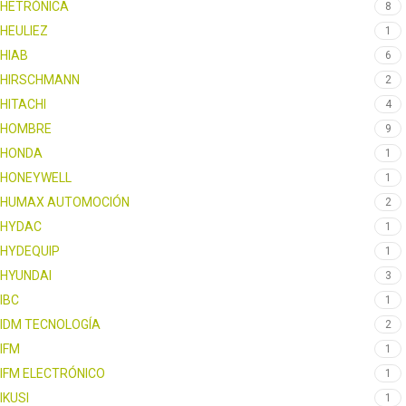
HETRÓNICA
8
HEULIEZ
1
HIAB
6
HIRSCHMANN
2
HITACHI
4
HOMBRE
9
HONDA
1
HONEYWELL
1
HUMAX AUTOMOCIÓN
2
HYDAC
1
HYDEQUIP
1
HYUNDAI
3
IBC
1
IDM TECNOLOGÍA
2
IFM
1
IFM ELECTRÓNICO
1
IKUSI
1