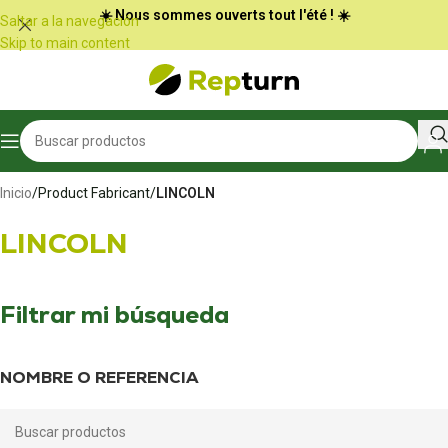
Panel de gestión de cookies
☀️ Nous sommes ouverts tout l'été ! ☀️
Saltar a la navegación
Skip to main content
Inicio
/
Product Fabricant
/
LINCOLN
LINCOLN
Filtrar mi búsqueda
NOMBRE O REFERENCIA