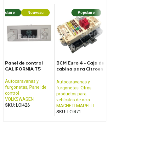
opulaire
Nouveau
Populaire
Popula
Panel de control
BCM Euro 4 - Caja de
EBL99 Bloque
CALIFORNIA T5
cabina para Citroen
eléctrico Sch
Jumper Fiat Ducato
y Renault Boxer
Autocaravanas y
Autocaravanas 
Autocaravanas y
furgonetas
,
Panel de
furgonetas
,
Fuen
furgonetas
,
Otros
control
alimentación y c
productos para
VOLKSWAGEN
de batería
vehículos de ocio
SKU:
LOI426
SCHAUDT
MAGNETI MARELLI
SKU:
LOI083
SKU:
LOI471