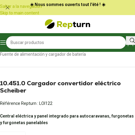
Panel de gestión de cookies
☀️ Nous sommes ouverts tout l'été ! ☀️
Saltar a la navegación
Skip to main content
Inicio
/
Autocaravanas y furgonetas
/
Fuente de alimentación y cargador de batería
10.451.0 Cargador convertidor eléctrico
Scheiber
Référence Repturn :
LOI122
Central eléctrica y panel integrado para autocaravanas, furgonetas
y furgonetas panelables