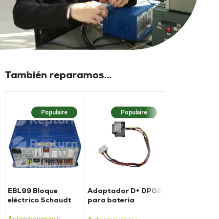
También reparamos...
Populaire
Populaire
Popula
EBL99 Bloque
Adaptador D+ DP02
Panel de contr
eléctrico Schaudt
para batería
IT268 / Panel
SCHAUDT