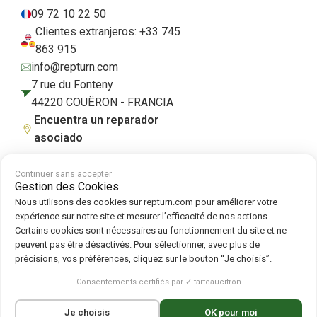
09 72 10 22 50
Clientes extranjeros: +33 745
863 915
info@repturn.com
7 rue du Fonteny
44220 COUËRON - FRANCIA
Encuentra un reparador
asociado
Continuer sans accepter
Gestion des Cookies
Condiciones generales de venta
|
Aviso legal
|
Política de privacidad
|
Nous utilisons des cookies sur repturn.com pour améliorer votre
Cookies
|
Política de cookies
expérience sur notre site et mesurer l’efficacité de nos actions.
Certains cookies sont nécessaires au fonctionnement du site et ne
peuvent pas être désactivés. Pour sélectionner, avec plus de
Síguenos en :
précisions, vos préférences, cliquez sur le bouton “Je choisis”.
Repturn
2026
Consentements certifiés par ✓ tarteaucitron
Français
(
Francés
)
English
(
Inglés
)
Je choisis
OK pour moi