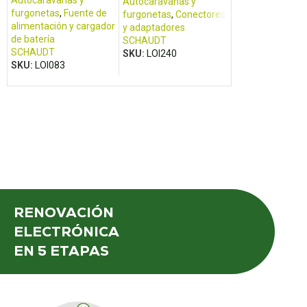
Autocaravanas y
Autocaravanas 
Autocaravanas y
furgonetas
,
Fuente de
furgonetas
,
Pane
furgonetas
,
Conectores
alimentación y cargador
control
y adaptadores
de batería
SCHAUDT
SCHAUDT
SCHAUDT
SKU:
LOI371
SKU:
LOI240
SKU:
LOI083
RENOVACIÓN
ELECTRÓNICA
EN 5 ETAPAS