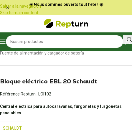
Panel de gestión de cookies
☀️ Nous sommes ouverts tout l'été ! ☀️
Saltar a la navegación
Skip to main content
Inicio
/
Autocaravanas y furgonetas
/
Fuente de alimentación y cargador de batería
Bloque eléctrico EBL 20 Schaudt
Référence Repturn :
LOI102
Central eléctrica para autocaravanas, furgonetas y furgonetas
panelables
SCHAUDT