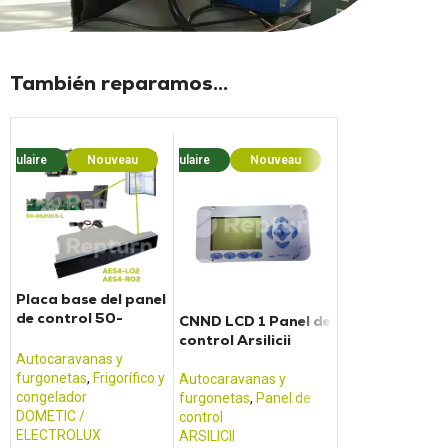
También reparamos...
opulaire
Nouveau
Populaire
Nouveau
Populaire
Nouv
Placa base del panel
de control 50-
CNND LCD 1 Panel de
Cargador eléc
052004F + 50-
control Arsilicii
para furgone
052003L
CALIFORNIA T
Autocaravanas y
furgonetas
,
Frigorífico y
Autocaravanas y
Autocaravanas 
congelador
furgonetas
,
Panel de
furgonetas
,
Fuen
DOMETIC /
control
alimentación y c
ELECTROLUX
ARSILICII
de batería