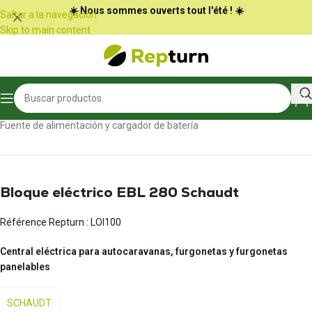
Panel de gestión de cookies
☀️ Nous sommes ouverts tout l'été ! ☀️
Saltar a la navegación
Skip to main content
Inicio
/
Autocaravanas y furgonetas
/
Fuente de alimentación y cargador de batería
Bloque eléctrico EBL 280 Schaudt
Référence Repturn :
LOI100
Central eléctrica para autocaravanas, furgonetas y furgonetas
panelables
SCHAUDT