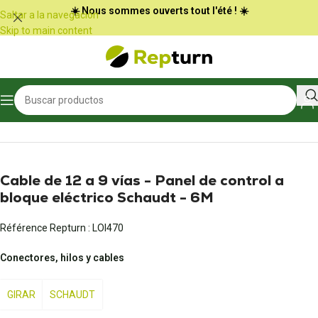
Panel de gestión de cookies
☀️ Nous sommes ouverts tout l'été ! ☀️
Saltar a la navegación
Skip to main content
Inicio
/
Autocaravanas y furgonetas
/
Conectores y adaptadores
Cable de 12 a 9 vías - Panel de control a
bloque eléctrico Schaudt - 6M
Référence Repturn :
LOI470
Conectores, hilos y cables
GIRAR
SCHAUDT