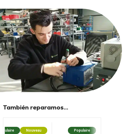
También reparamos...
opulaire
Nouveau
Populaire
Popula