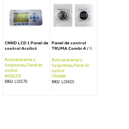
CNND LCD 1 Panel de
Panel de control
EBL99 Bloque
control Arsilicii
TRUMA Combi 4 / 6 /
eléctrico Sch
E
Autocaravanas y
Autocaravanas 
Autocaravanas y
furgonetas
,
Panel de
furgonetas
,
Fuen
furgonetas
,
Panel de
control
alimentación y c
control
ARSILICII
de batería
TRUMA
SKU:
LOI270
SCHAUDT
SKU:
LOI425
SKU:
LOI083