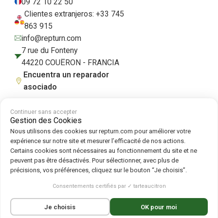
09 72 10 22 50
Clientes extranjeros: +33 745
863 915
info@repturn.com
7 rue du Fonteny
44220 COUËRON - FRANCIA
Encuentra un reparador
asociado
Continuer sans accepter
Gestion des Cookies
Condiciones generales de venta
|
Aviso legal
|
Política de privacidad
|
Nous utilisons des cookies sur repturn.com pour améliorer votre
Cookies
|
Política de cookies
expérience sur notre site et mesurer l’efficacité de nos actions.
Certains cookies sont nécessaires au fonctionnement du site et ne
peuvent pas être désactivés. Pour sélectionner, avec plus de
Síguenos en :
précisions, vos préférences, cliquez sur le bouton “Je choisis”.
Repturn
2026
Consentements certifiés par ✓ tarteaucitron
Français
(
Francés
)
English
(
Inglés
)
Je choisis
OK pour moi
Deutsch
(
Alemán
)
Español