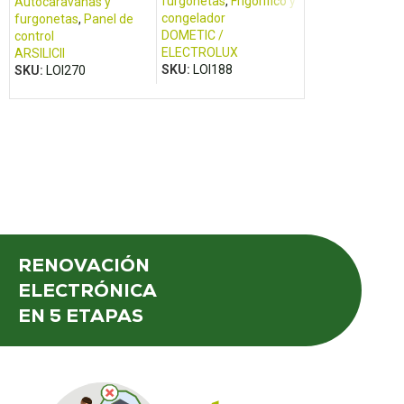
furgonetas
,
Frigorífico y
Autocaravanas y
Autocaravanas 
congelador
furgonetas
,
Panel de
furgonetas
,
Pane
DOMETIC /
control
control
ELECTROLUX
ARSILICII
TRUMA
SKU:
LOI188
SKU:
LOI270
SKU:
LOI425
RENOVACIÓN
ELECTRÓNICA
EN 5 ETAPAS