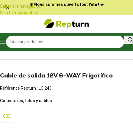
Panel de gestión de cookies
☀️ Nous sommes ouverts tout l'été ! ☀️
Saltar a la navegación
Skip to main content
Inicio
/
Autocaravanas y furgonetas
/
Conectores y adaptadores
Cable de salida 12V 6-WAY Frigorífico
Référence Repturn :
LOI243
Conectores, hilos y cables
CBE