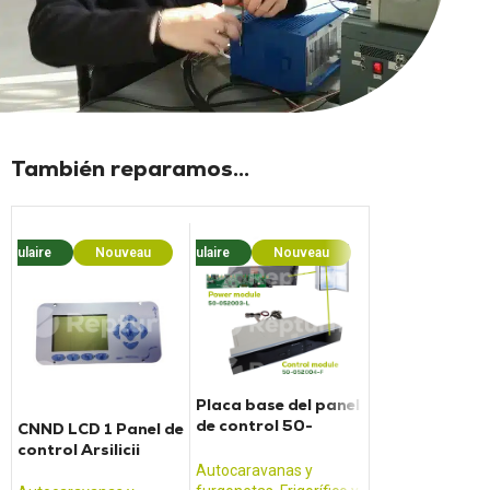
También reparamos...
opulaire
Nouveau
Populaire
Nouveau
Popula
Placa base del panel
de control 50-
CNND LCD 1 Panel de
Panel de contr
052004F + 50-
control Arsilicii
TRUMA Combi 4
052003L
E
Autocaravanas y