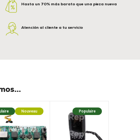
Hasta un 70% más barato que una pieza nueva
Atención al cliente a tu servicio
os...
laire
Nouveau
Populaire