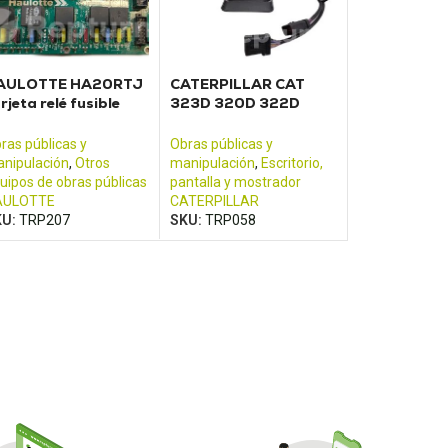
AULOTTE HA20RTJ
CATERPILLAR CAT
rjeta relé fusible
323D 320D 322D
óndola
325D 330D monitor
pantalla de control
ras públicas y
Obras públicas y
nipulación
,
Otros
manipulación
,
Escritorio,
uipos de obras públicas
pantalla y mostrador
AULOTTE
CATERPILLAR
KU:
TRP207
SKU:
TRP058