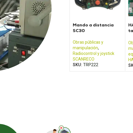
Mando a distancia
H
SC30
ta
g
Obras públicas y
Ob
manipulación
,
ma
Radiocontrol y joystick
eq
SCANRECO
H
SKU:
TRP222
S