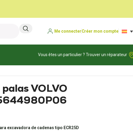
Me connecter
Créer mon compte
Vous êtes un particulier ? Trouver un réparateur
e palas VOLVO
5644980P06
 para excavadora de cadenas tipo ECR25D