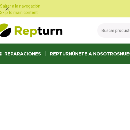
Panel de gestión de cookies
Saltar a la navegación
Skip to main content
REPARACIONES
REPTURN
ÚNETE A NOSOTROS
NUE
Inicio
/
Obras públicas y manipulación
/
Escritorio, pantalla y mostrador
/
C