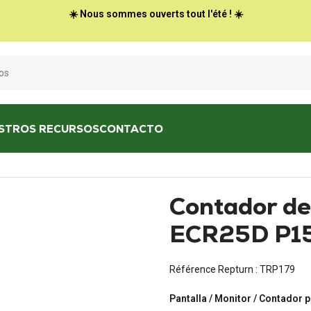
☀️ Nous sommes ouverts tout l'été ! ☀️
STROS RECURSOS
CONTACTO
ontador de palas VOLVO ECR25D P15644980P06
Contador d
ECR25D P1
Référence Repturn :
TRP179
Pantalla / Monitor / Contador