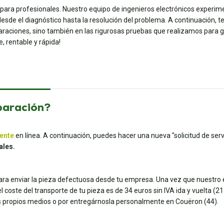
 para profesionales. Nuestro equipo de ingenieros electrónicos experim
esde el diagnóstico hasta la resolución del problema. A continuación, t
eparaciones, sino también en las rigurosas pruebas que realizamos para ga
, rentable y rápida!
paración?
iente
en línea. A continuación, puedes hacer una nueva "solicitud de servi
ales.
para enviar la pieza defectuosa desde tu empresa. Una vez que nuestro e
coste del transporte de tu pieza es de 34 euros sin IVA ida y vuelta (21 e
tus propios medios o por entregárnosla personalmente en Couëron (44).