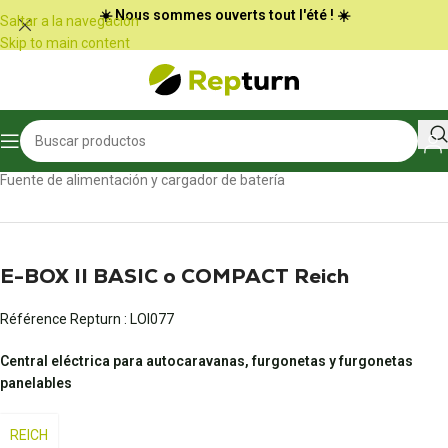
Panel de gestión de cookies
☀️ Nous sommes ouverts tout l'été ! ☀️
Saltar a la navegación
Skip to main content
Inicio
/
Autocaravanas y furgonetas
/
Fuente de alimentación y cargador de batería
E-BOX II BASIC o COMPACT Reich
Référence Repturn :
LOI077
Central eléctrica para autocaravanas, furgonetas y furgonetas
panelables
REICH