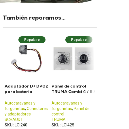
También reparamos...
Populaire
Populaire
Populaire
Nouv
Adaptador D+ DP02
Panel de control
Panel de contr
para batería
TRUMA Combi 4 / 6 /
CALIFORNIA T
SCHAUDT
E
Autocaravanas 
Autocaravanas y
Autocaravanas y
furgonetas
,
Pane
furgonetas
,
Conectores
furgonetas
,
Panel de
control
y adaptadores
control
VOLKSWAGEN
SCHAUDT
TRUMA
SKU:
LOI426
SKU:
LOI240
SKU:
LOI425