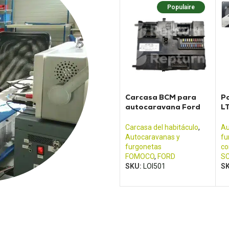
Populaire
Carcasa BCM para
Pa
autocaravana Ford
L
Transit (2013 - 2017)
A
Carcasa del habitáculo
,
Au
Autocaravanas y
fu
furgonetas
co
FOMOCO
,
FORD
S
SKU:
LOI501
S