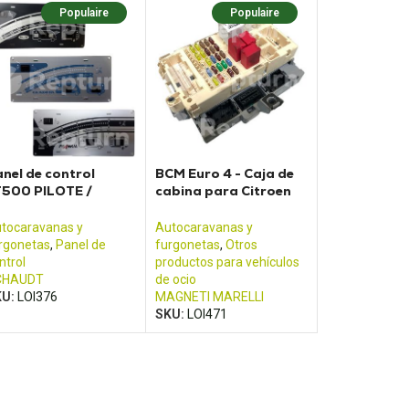
Populaire
Populaire
nel de control
BCM Euro 4 - Caja de
T500 PILOTE /
cabina para Citroen
DRIA
Jumper Fiat Ducato y
Renault Boxer
tocaravanas y
Autocaravanas y
rgonetas
,
Panel de
furgonetas
,
Otros
ntrol
productos para vehículos
CHAUDT
de ocio
KU:
LOI376
MAGNETI MARELLI
SKU:
LOI471