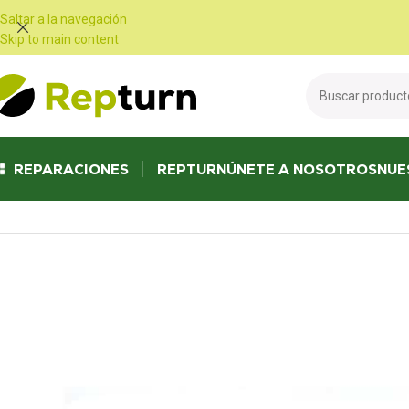
Panel de gestión de cookies
Saltar a la navegación
Skip to main content
REPARACIONES
REPTURN
ÚNETE A NOSOTROS
NUE
Inicio
/
Autocaravanas y furgonetas
/
Panel de control
/
E-CONTROL E-D