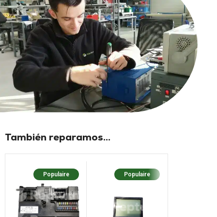
También reparamos...
Populaire
Populaire
Populaire
No