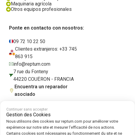
Maquinaria agrícola
Otros equipos profesionales
Ponte en contacto con nosotros:
09 72 10 22 50
Clientes extranjeros: +33 745
863 915
info@repturn.com
7 rue du Fonteny
44220 COUËRON - FRANCIA
Encuentra un reparador
asociado
Continuer sans accepter
Gestion des Cookies
Condiciones generales de venta
|
Aviso legal
|
Política de privacidad
|
Nous utilisons des cookies sur repturn.com pour améliorer votre
Cookies
|
Política de cookies
expérience sur notre site et mesurer l’efficacité de nos actions.
Certains cookies sont nécessaires au fonctionnement du site et ne