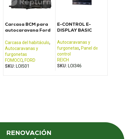
Carcasa BCM para
E-CONTROL E-
CNND LCD 1 P
autocaravana Ford
DISPLAY BASIC
control Arsili
Transit (2013 -
2017)
Autocaravanas y
Autocaravanas
Carcasa del habitáculo
,
furgonetas
,
Panel de
furgonetas
,
Pa
Autocaravanas y
control
control
furgonetas
REICH
ARSILICII
FOMOCO
,
FORD
SKU:
LOI346
SKU:
LOI270
SKU:
LOI501
RENOVACIÓN