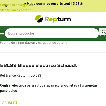
Panel de gestión de cookies
☀️ Nous sommes ouverts tout l'été ! ☀️
Saltar a la navegación
Skip to main content
Inicio
/
Autocaravanas y furgonetas
/
Fuente de alimentación y cargador de batería
EBL99 Bloque eléctrico Schaudt
Référence Repturn :
LOI083
Central eléctrica para autocaravanas, furgonetas y furgonetas
panelables
SCHAUDT