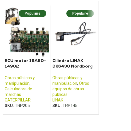
Populaire
Populaire
Populaire
Nouv
ECU motor 16A50-
Cilindro LINAK
Calculadora d
14902
DK6430 Nordborg
motor EMR2
CATERPILLAR
(tipo LA35)
Taladradora
Solmec
Obras públicas y
Obras públicas y
Obras públicas y
manipulación
,
manipulación
,
Otros
manipulación
,
Calculadora de
equipos de obras
Calculadora de
marchas
públicas
marchas
CATERPILLAR
LINAK
DEUTZ
SKU:
TRP205
SKU:
TRP145
SKU:
TRP173