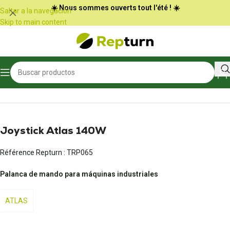
Panel de gestión de cookies
☀️ Nous sommes ouverts tout l'été ! ☀️
Saltar a la navegación
Skip to main content
Inicio
/
Obras públicas y manipulación
/
Radiocontrol y joystick
Joystick Atlas 140W
Référence Repturn :
TRP065
Palanca de mando para máquinas industriales
ATLAS