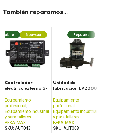
También reparamos...
opulaire
Nouveau
Populaire
Controlador
Unidad de
eléctrico externo S-
lubricación EP2000
EP6 para unidad de
de Beka-max
lubricación
Equipamiento
Equipamiento
profesional
,
profesional
,
Equipamiento industrial
Equipamiento industrial
y para talleres
y para talleres
BEKA-MAX
BEKA-MAX
SKU:
AUT043
SKU:
AUT008