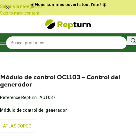
Panel de gestión de cookies
☀️ Nous sommes ouverts tout l'été ! ☀️
Saltar a la navegación
Skip to main content
Inicio
/
Equipamiento profesional
/
Grupo electrógeno
Módulo de control QC1103 - Control del
generador
Référence Repturn :
AUT037
Módulo de control del generador
ATLAS COPCO