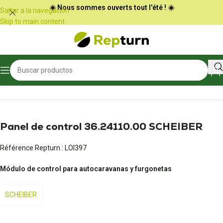
Panel de gestión de cookies
☀️ Nous sommes ouverts tout l'été ! ☀️
Saltar a la navegación
Skip to main content
Inicio
/
Autocaravanas y furgonetas
/
Panel de control
Panel de control 36.24110.00 SCHEIBER
Référence Repturn :
LOI397
Módulo de control para autocaravanas y furgonetas
SCHEIBER