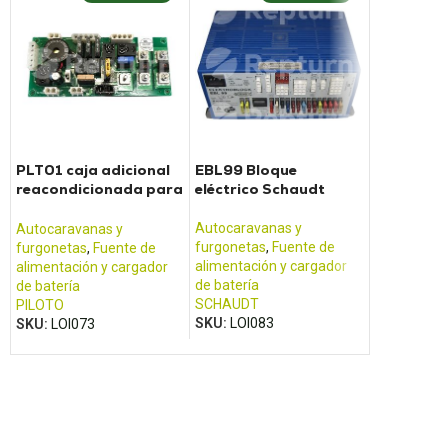
PLT01 caja adicional
EBL99 Bloque
41.74000
reacondicionada para
eléctrico Schaudt
EMB Carg
unidad eléctrica Pilote
convertido
Scheiber
Autocaravanas y
Autocaravanas y
Autocarava
furgonetas
,
Fuente de
furgonetas
,
Fuente de
furgonetas
,
alimentación y cargador
alimentación y cargador
alimentació
de batería
de batería
de batería
SCHAUDT
PILOTO
SCHEIBER
SKU:
LOI083
SKU:
LOI073
SKU:
LOI12