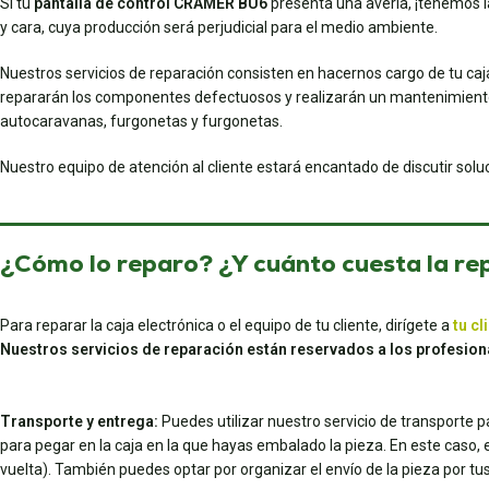
Si tu
pantalla de control CRAMER BU6
presenta una avería, ¡tenemos la
y cara, cuya producción será perjudicial para el medio ambiente.
Nuestros servicios de reparación consisten en hacernos cargo de tu caj
repararán los componentes defectuosos y realizarán un mantenimiento 
autocaravanas, furgonetas y furgonetas.
Nuestro equipo de atención al cliente estará encantado de discutir sol
¿Cómo lo reparo? ¿Y cuánto cuesta la re
Para reparar la caja electrónica o el equipo de tu cliente, dirígete a
tu cl
Nuestros servicios de reparación están reservados a los profesion
Transporte y entrega:
Puedes utilizar nuestro servicio de transporte 
para pegar en la caja en la que hayas embalado la pieza. En este caso, el 
vuelta). También puedes optar por organizar el envío de la pieza por 