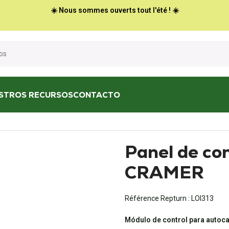
☀️ Nous sommes ouverts tout l'été ! ☀️
STROS RECURSOS
CONTACTO
l BU6 CRAMER
Panel de co
CRAMER
Référence Repturn :
LOI313
Módulo de control para autoc