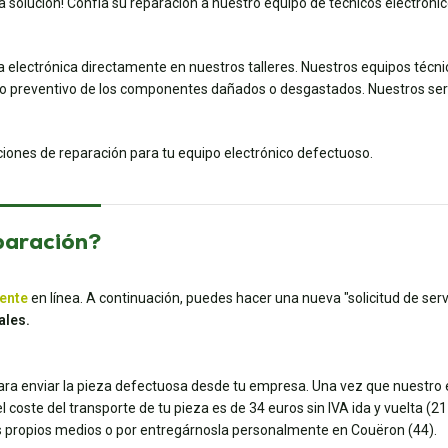
 solución! Confía su reparación a nuestro equipo de técnicos electrónico
a electrónica directamente en nuestros talleres. Nuestros equipos técn
preventivo de los componentes dañados o desgastados. Nuestros servic
uciones de reparación para tu equipo electrónico defectuoso.
paración?
iente
en línea. A continuación, puedes hacer una nueva "solicitud de servi
ales.
para enviar la pieza defectuosa desde tu empresa. Una vez que nuestro e
coste del transporte de tu pieza es de 34 euros sin IVA ida y vuelta (21 e
tus propios medios o por entregárnosla personalmente en Couëron (44).