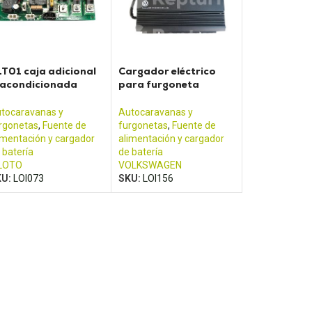
T01 caja adicional
Cargador eléctrico
eacondicionada
para furgoneta
ra unidad eléctrica
CALIFORNIA T5
lote
tocaravanas y
Autocaravanas y
rgonetas
,
Fuente de
furgonetas
,
Fuente de
imentación y cargador
alimentación y cargador
 batería
de batería
LOTO
VOLKSWAGEN
KU:
LOI073
SKU:
LOI156