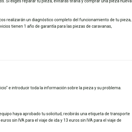
s. Si eliges reparar tu pieza, evitarás tirarla y comprar una pieza nueva
icos realizarán un diagnóstico completo del funcionamiento de tu pieza,
ios tienen 1 año de garantía para las piezas de caravanas,
cio" e introducir toda la información sobre la pieza y su problema.
quipo haya aprobado tu solicitud, recibirás una etiqueta de transporte
uros sin IVA para el viaje de ida y 13 euros sin IVA para el viaje de