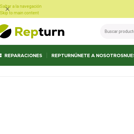
Panel de gestión de cookies
Saltar a la navegación
Skip to main content
REPARACIONES
REPTURN
ÚNETE A NOSOTROS
NUE
Inicio
/
Autocaravanas y furgonetas
/
Panel de control
/
Panel de contro