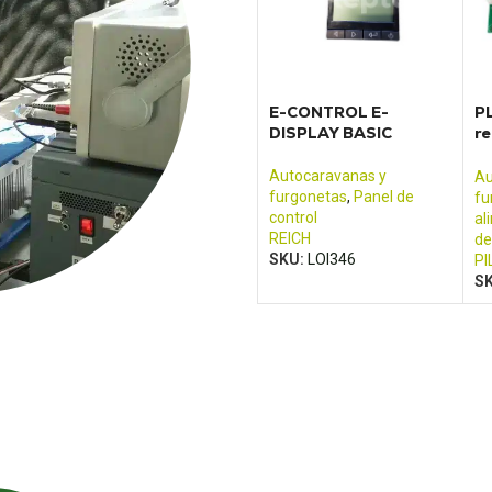
E-CONTROL E-
PL
DISPLAY BASIC
r
pa
Pi
Autocaravanas y
Au
furgonetas
,
Panel de
fu
control
al
REICH
de
SKU:
LOI346
PI
S