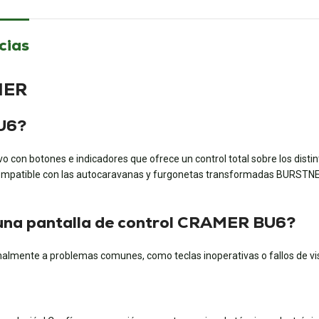
cias
MER
BU6?
vo con botones e indicadores que ofrece un control total sobre los disti
compatible con las autocaravanas y furgonetas transformadas BURSTNE
n una pantalla de control CRAMER BU6?
nalmente a problemas comunes, como teclas inoperativas o fallos de visu