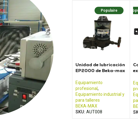
Populaire
Popu
Unidad de lubricación
Co
EP2000 de Beka-max
ex
un
Equipamiento
Eq
profesional
,
pr
Equipamiento industrial y
Eq
para talleres
pa
BEKA-MAX
B
SKU:
AUT008
S