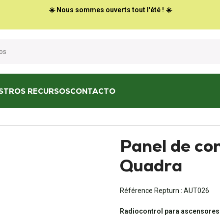
☀️ Nous sommes ouverts tout l'été ! ☀️
STROS RECURSOS
CONTACTO
/
Panel de control del elevador Quadra
Panel de con
Quadra
Référence Repturn :
AUT026
Radiocontrol para ascensores