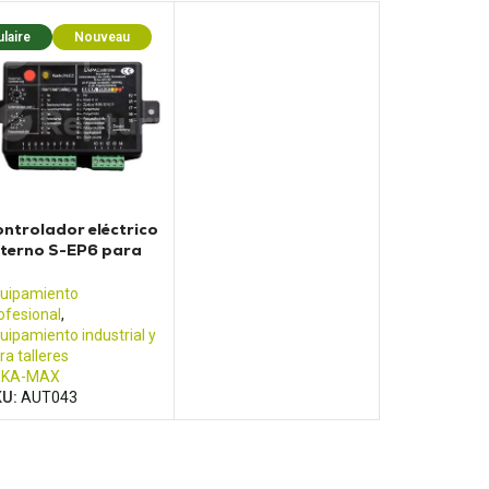
laire
Nouveau
ntrolador eléctrico
terno S-EP6 para
idad de lubricación
uipamiento
ofesional
,
uipamiento industrial y
ra talleres
EKA-MAX
KU:
AUT043