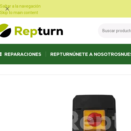
Panel de gestión de cookies
Saltar a la navegación
Skip to main content
REPARACIONES
REPTURN
ÚNETE A NOSOTROS
NUE
Inicio
/
Equipamiento profesional
/
Equipamiento industrial y para talleres