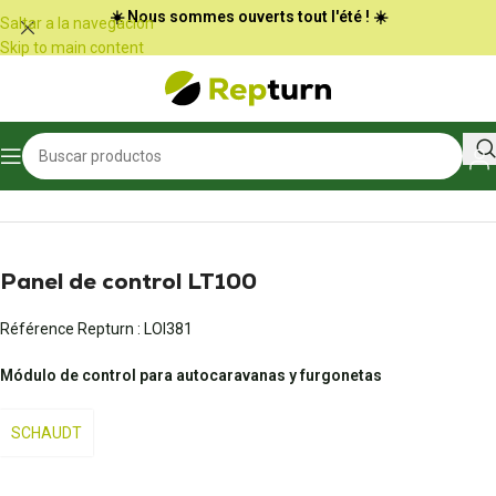
Panel de gestión de cookies
☀️ Nous sommes ouverts tout l'été ! ☀️
Saltar a la navegación
Skip to main content
Inicio
/
Autocaravanas y furgonetas
/
Panel de control
Panel de control LT100
Référence Repturn :
LOI381
Módulo de control para autocaravanas y furgonetas
SCHAUDT