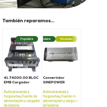
También reparamos...
Populaire
Populaire
Nouveau
Popul
41.74000.00 BLOC
Convertidor
Panel de cont
EMB Cargador
SINEPOWER
TRUMA Combi 4
convertidor
MSI1812T
E
eléctrico Scheiber
Autocaravanas y
Autocaravanas y
Autocaravanas 
furgonetas
,
Fuente de
furgonetas
,
Fuente de
furgonetas
,
Pan
alimentación y cargador
alimentación y cargador
control
de batería
de batería
TRUMA