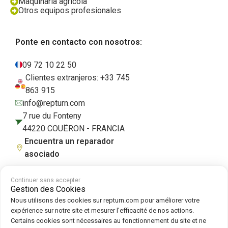
Maquinaria agrícola
Otros equipos profesionales
Ponte en contacto con nosotros:
09 72 10 22 50
Clientes extranjeros: +33 745
863 915
info@repturn.com
7 rue du Fonteny
44220 COUËRON - FRANCIA
Encuentra un reparador
asociado
Continuer sans accepter
Gestion des Cookies
Condiciones generales de venta
|
Aviso legal
|
Política de privacidad
|
Nous utilisons des cookies sur repturn.com pour améliorer votre
Cookies
|
Política de cookies
expérience sur notre site et mesurer l’efficacité de nos actions.
Certains cookies sont nécessaires au fonctionnement du site et ne