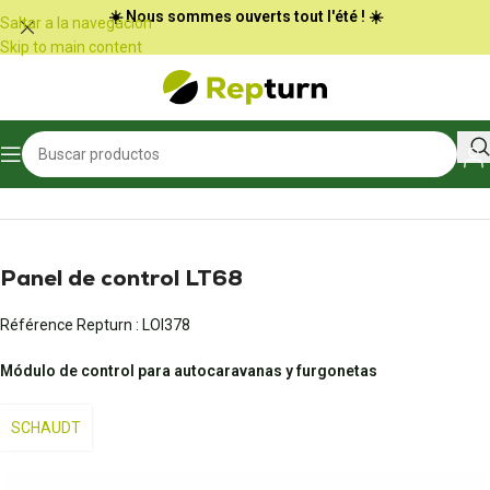
Panel de gestión de cookies
☀️ Nous sommes ouverts tout l'été ! ☀️
Saltar a la navegación
Skip to main content
Inicio
/
Autocaravanas y furgonetas
/
Panel de control
Panel de control LT68
Référence Repturn :
LOI378
Módulo de control para autocaravanas y furgonetas
SCHAUDT