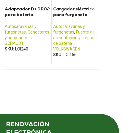
Adaptador D+ DP02
Cargador eléctrico
Convertidor
para batería
para furgoneta
SINEPOWER
SCHAUDT
CALIFORNIA T5
MSI1812T
Autocaravanas y
Autocaravanas y
Autocaravanas 
furgonetas
,
Conectores
furgonetas
,
Fuente de
furgonetas
,
Fuen
y adaptadores
alimentación y cargador
alimentación y c
SCHAUDT
de batería
de batería
SKU:
LOI240
VOLKSWAGEN
DOMETIC /
SKU:
LOI156
ELECTROLUX
,
W
SKU:
LOI261
RENOVACIÓN
ELECTRÓNICA