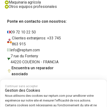
Maquinaria agrícola
Otros equipos profesionales
Ponte en contacto con nosotros:
09 72 10 22 50
Clientes extranjeros: +33 745
863 915
info@repturn.com
7 rue du Fonteny
44220 COUËRON - FRANCIA
Encuentra un reparador
asociado
Continuer sans accepter
Gestion des Cookies
Condiciones generales de venta
|
Aviso legal
|
Política de privacidad
|
Nous utilisons des cookies sur repturn.com pour améliorer votre
Cookies
|
Política de cookies
expérience sur notre site et mesurer l’efficacité de nos actions.
Certains cookies sont nécessaires au fonctionnement du site et ne