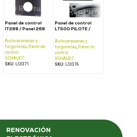
Panel de control
Panel de control
Panel de contr
IT268 / Panel 268
LT500 PILOTE /
TRUMA Combi 4
ADRIA
E
Autocaravanas y
Autocaravanas y
Autocaravanas 
furgonetas
,
Panel de
furgonetas
,
Panel de
furgonetas
,
Pane
control
control
control
SCHAUDT
SCHAUDT
TRUMA
SKU:
LOI371
SKU:
LOI376
SKU:
LOI425
RENOVACIÓN