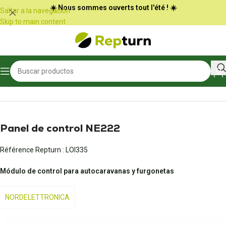
Panel de gestión de cookies
☀️ Nous sommes ouverts tout l'été ! ☀️
Saltar a la navegación
Skip to main content
Inicio
/
Autocaravanas y furgonetas
/
Panel de control
Panel de control NE222
Référence Repturn :
LOI335
Módulo de control para autocaravanas y furgonetas
NORDELETTRONICA