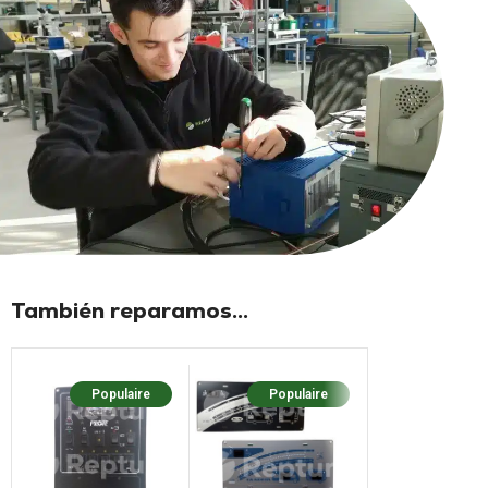
También reparamos...
Populaire
Populaire
Popula