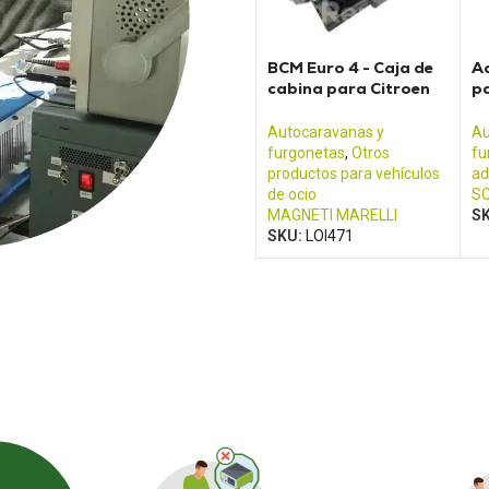
BCM Euro 4 - Caja de
A
cabina para Citroen
pa
Jumper Fiat Ducato y
S
Renault Boxer
Autocaravanas y
Au
furgonetas
,
Otros
fu
productos para vehículos
ad
de ocio
S
MAGNETI MARELLI
S
SKU:
LOI471