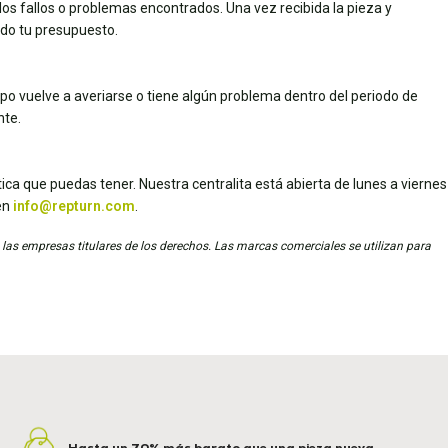
los fallos o problemas encontrados. Una vez recibida la pieza y
dado tu presupuesto.
uipo vuelve a averiarse o tiene algún problema dentro del periodo de
nte.
ica que puedas tener. Nuestra centralita está abierta de lunes a viernes
en
info@repturn.com
.
 las empresas titulares de los derechos. Las marcas comerciales se utilizan para
Hasta un 70% más barato que una pieza nueva