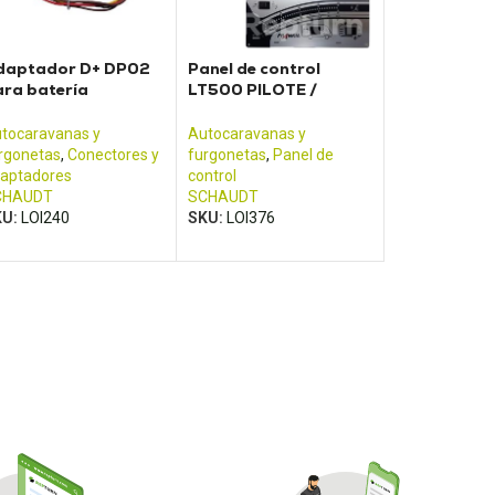
daptador D+ DP02
Panel de control
ra batería
LT500 PILOTE /
CHAUDT
ADRIA
tocaravanas y
Autocaravanas y
rgonetas
,
Conectores y
furgonetas
,
Panel de
aptadores
control
CHAUDT
SCHAUDT
KU:
LOI240
SKU:
LOI376