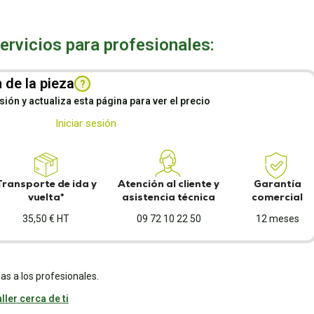
rvicios para profesionales:
 de la pieza
?
esión y actualiza esta página para ver el precio
Iniciar sesión
Transporte de ida y
Atención al cliente y
Garantía
vuelta*
asistencia técnica
comercial
35,50 € HT
09 72 10 22 50
12 meses
as a los profesionales.
ller cerca de ti