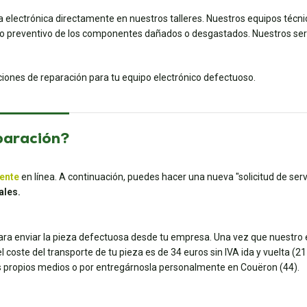
a electrónica directamente en nuestros talleres. Nuestros equipos técn
preventivo de los componentes dañados o desgastados. Nuestros servic
uciones de reparación para tu equipo electrónico defectuoso.
paración?
iente
en línea. A continuación, puedes hacer una nueva "solicitud de servi
ales.
para enviar la pieza defectuosa desde tu empresa. Una vez que nuestro e
coste del transporte de tu pieza es de 34 euros sin IVA ida y vuelta (21 e
tus propios medios o por entregárnosla personalmente en Couëron (44).