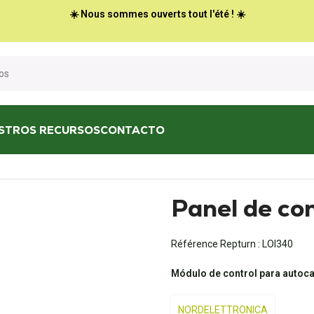
☀️ Nous sommes ouverts tout l'été ! ☀️
STROS RECURSOS
CONTACTO
 NE293
Panel de co
Référence Repturn :
LOI340
Módulo de control para autoc
NORDELETTRONICA