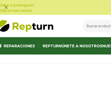
Panel de gestión de cookies
Saltar a la navegación
Skip to main content
REPARACIONES
REPTURN
ÚNETE A NOSOTROS
NUE
Inicio
/
Autocaravanas y furgonetas
/
Panel de control
/
Panel de control