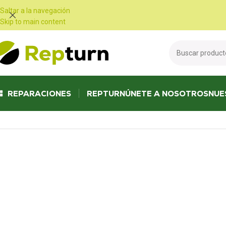
Panel de gestión de cookies
Saltar a la navegación
Skip to main content
REPARACIONES
REPTURN
ÚNETE A NOSOTROS
NUE
Inicio
/
Autocaravanas y furgonetas
/
Panel de control
/
Panel de control