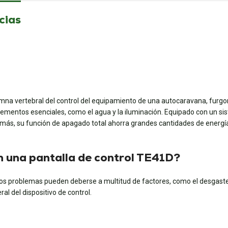
cias
mna vertebral del control del equipamiento de una autocaravana, furgo
elementos esenciales, como el agua y la iluminación. Equipado con un si
Además, su función de apagado total ahorra grandes cantidades de energ
n una pantalla de control TE41D?
os problemas pueden deberse a multitud de factores, como el desgaste d
al del dispositivo de control.