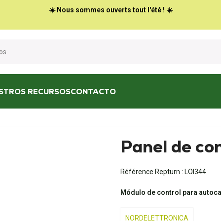
☀️ Nous sommes ouverts tout l'été ! ☀️
STROS RECURSOS
CONTACTO
 TE41 D
Panel de co
Référence Repturn :
LOI344
Módulo de control para autoc
NORDELETTRONICA