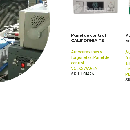
Panel de control
PL
CALIFORNIA T5
r
pa
Pi
Autocaravanas y
Au
furgonetas
,
Panel de
fu
control
al
VOLKSWAGEN
de
SKU:
LOI426
PI
S