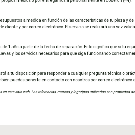
tus propios medios o por entregárnosla personalmente en Couëron (44).
esupuestos a medida en función de las características de tu pieza y de 
e cliente y por correo electrónico. El servicio se realizará una vez vali
de 1 año a partir de la fecha de reparación. Esto significa que si tu eq
nuevas y los servicios necesarios para que siga funcionando correctame
stá a tu disposición para responder a cualquier pregunta técnica o práct
mbién puedes ponerte en contacto con nosotros por correo electrónico 
 en este sitio web. Las referencias, marcas y logotipos utilizados son propiedad de