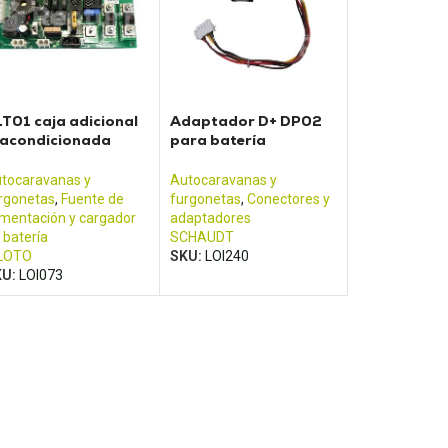
T01 caja adicional
Adaptador D+ DP02
eacondicionada
para batería
ra unidad eléctrica
SCHAUDT
lote
tocaravanas y
Autocaravanas y
rgonetas
,
Fuente de
furgonetas
,
Conectores y
imentación y cargador
adaptadores
 batería
SCHAUDT
LOTO
SKU:
LOI240
KU:
LOI073