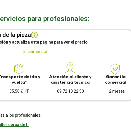
rvicios para profesionales:
 de la pieza
?
esión y actualiza esta página para ver el precio
Iniciar sesión
Transporte de ida y
Atención al cliente y
Garantía
vuelta*
asistencia técnica
comercial
35,50 € HT
09 72 10 22 50
12 meses
as a los profesionales.
ller cerca de ti