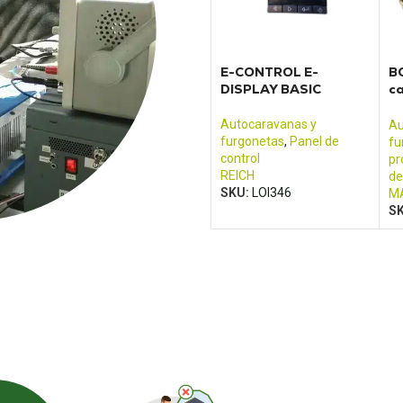
E-CONTROL E-
BC
DISPLAY BASIC
ca
Ju
Re
Autocaravanas y
Au
furgonetas
,
Panel de
fu
control
pr
REICH
de
SKU:
LOI346
MA
S