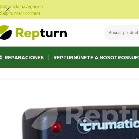
Panel de gestión de cookies
Saltar a la navegación
Skip to main content
REPARACIONES
REPTURN
ÚNETE A NOSOTROS
NUE
Inicio
/
Autocaravanas y furgonetas
/
Panel de control
/
Panel de mandos