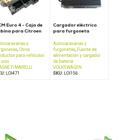
M Euro 4 - Caja de
Cargador eléctrico
bina para Citroen
para furgoneta
mper Fiat Ducato y
CALIFORNIA T5
nault Boxer
tocaravanas y
Autocaravanas y
rgonetas
,
Otros
furgonetas
,
Fuente de
oductos para vehículos
alimentación y cargador
 ocio
de batería
GNETI MARELLI
VOLKSWAGEN
KU:
LOI471
SKU:
LOI156