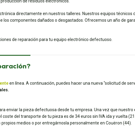
 producción de residuos electrónicos.
ectrónica directamente en nuestros talleres. Nuestros equipos técnicos 
e los componentes dañados o desgastados. Ofrecemos un año de garan
uciones de reparación para tu equipo electrónico defectuoso.
paración?
iente
en línea. A continuación, puedes hacer una nueva "solicitud de servi
ales.
para enviar la pieza defectuosa desde tu empresa. Una vez que nuestro e
coste del transporte de tu pieza es de 34 euros sin IVA ida y vuelta (21 e
tus propios medios o por entregárnosla personalmente en Couëron (44).