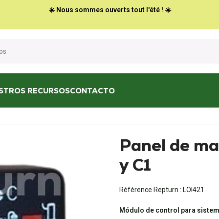
☀️ Nous sommes ouverts tout l'été ! ☀️
STROS RECURSOS
CONTACTO
 TRUMATIC C y C1
Panel de m
y C1
Référence Repturn :
LOI421
Módulo de control para sistem