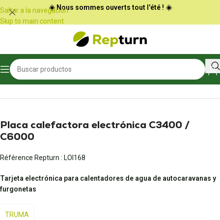
Panel de gestión de cookies
☀️ Nous sommes ouverts tout l'été ! ☀️
Saltar a la navegación
Skip to main content
Inicio
/
Autocaravanas y furgonetas
Placa calefactora electrónica C3400 /
C6000
Référence Repturn :
LOI168
Tarjeta electrónica para calentadores de agua de autocaravanas y
furgonetas
TRUMA