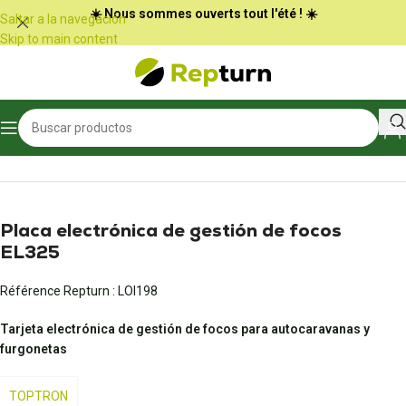
Panel de gestión de cookies
☀️ Nous sommes ouverts tout l'été ! ☀️
Saltar a la navegación
Skip to main content
Inicio
/
Autocaravanas y furgonetas
Placa electrónica de gestión de focos
EL325
Référence Repturn :
LOI198
Tarjeta electrónica de gestión de focos para autocaravanas y
furgonetas
TOPTRON