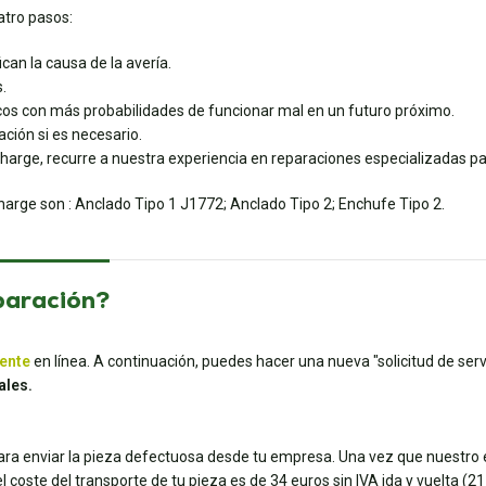
tro pasos:
can la causa de la avería.
.
os con más probabilidades de funcionar mal en un futuro próximo.
ción si es necesario.
rge, recurre a nuestra experiencia en reparaciones especializadas par
rge son : Anclado Tipo 1 J1772; Anclado Tipo 2; Enchufe Tipo 2.
paración?
iente
en línea. A continuación, puedes hacer una nueva "solicitud de servi
ales.
para enviar la pieza defectuosa desde tu empresa. Una vez que nuestro e
coste del transporte de tu pieza es de 34 euros sin IVA ida y vuelta (21 e