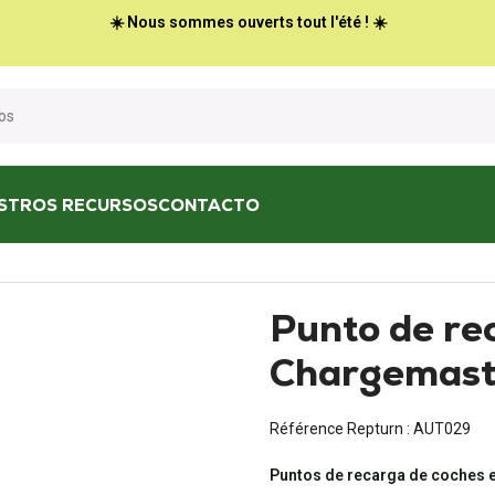
☀️ Nous sommes ouverts tout l'été ! ☀️
STROS RECURSOS
CONTACTO
/
Punto de recarga Chargemaster BP
Punto de re
Chargemast
Référence Repturn :
AUT029
Puntos de recarga de coches e