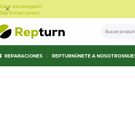
Panel de gestión de cookies
Saltar a la navegación
Skip to main content
REPARACIONES
REPTURN
ÚNETE A NOSOTROS
NUE
Inicio
/
Equipamiento profesional
/
Equipamiento industrial y para talleres