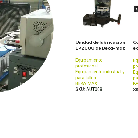
Unidad de lubricación
Co
EP2000 de Beka-max
ex
un
Equipamiento
Eq
profesional
,
pr
Equipamiento industrial y
Eq
para talleres
pa
BEKA-MAX
B
SKU:
AUT008
S