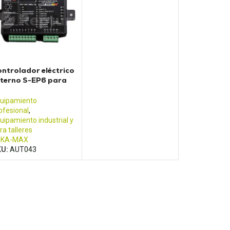
ntrolador eléctrico
terno S-EP6 para
idad de lubricación
uipamiento
ofesional
,
uipamiento industrial y
ra talleres
EKA-MAX
KU:
AUT043