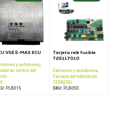
CU VSE E-MAS ECU
Tarjeta relé fusible
T25117010
miones y autobuses
,
idad de control del
Camiones y autobuses
,
tor
Carcasa del habitáculo
SE
TERBERG
KU:
PLB015
SKU:
PLB050