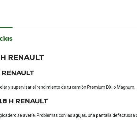
cias
8 H RENAULT
 H RENAULT
olar y supervisar el rendimiento de tu camión Premium DXI o Magnum.
818 H RENAULT
icadero se averíe. Problemas con las agujas, una pantalla defectuosa o 