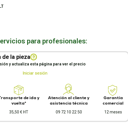
LT
rvicios para profesionales:
 de la pieza
?
esión y actualiza esta página para ver el precio
Iniciar sesión
Transporte de ida y
Atención al cliente y
Garantía
vuelta*
asistencia técnica
comercial
35,50 € HT
09 72 10 22 50
12 meses