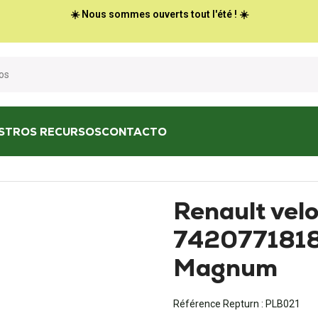
☀️ Nous sommes ouverts tout l'été ! ☀️
STROS RECURSOS
CONTACTO
1818 H - Premium DXI, Magnum
Renault vel
7420771818
Magnum
Référence Repturn :
PLB021