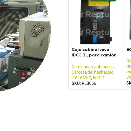
Caja cabina Iveco
E
IBC3 BL para camión
Trakker
Ca
Un
Camiones y autobuses
,
mo
Carcasa del habitáculo
V
ITALAMEC
,
IVECO
S
SKU:
PLB066