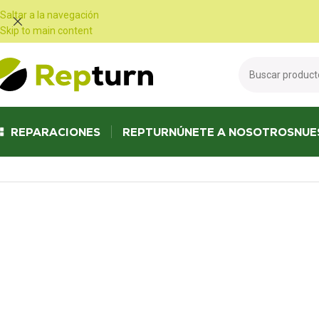
Panel de gestión de cookies
Saltar a la navegación
Skip to main content
REPARACIONES
REPTURN
ÚNETE A NOSOTROS
NUE
Inicio
/
Camiones y autobuses
/
Contador
/
Renault velocímetro 742077