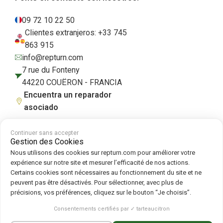
09 72 10 22 50
Clientes extranjeros: +33 745
863 915
info@repturn.com
7 rue du Fonteny
44220 COUËRON - FRANCIA
Encuentra un reparador
asociado
Continuer sans accepter
Gestion des Cookies
Condiciones generales de venta
|
Aviso legal
|
Política de privacidad
|
Nous utilisons des cookies sur repturn.com pour améliorer votre
Cookies
|
Política de cookies
expérience sur notre site et mesurer l’efficacité de nos actions.
Certains cookies sont nécessaires au fonctionnement du site et ne
peuvent pas être désactivés. Pour sélectionner, avec plus de
Síguenos en :
précisions, vos préférences, cliquez sur le bouton “Je choisis”.
Repturn
2026
Consentements certifiés par ✓ tarteaucitron