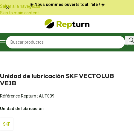
Panel de gestión de cookies
☀️ Nous sommes ouverts tout l'été ! ☀️
Saltar a la navegación
Skip to main content
Inicio
/
Equipamiento profesional
/
Equipamiento industrial y para talleres
Unidad de lubricación SKF VECTOLUB
VE1B
Référence Repturn :
AUT039
Unidad de lubricación
SKF